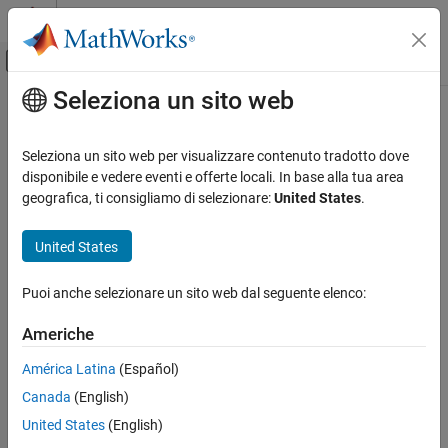
Vai al contenuto
MATLAB Help Center
Attiva/disattiva menu di navigazione off
Seleziona un sito web
Contenuto principale
Pagina iniziale della documentazione
Comunicazioni wireless
Seleziona un sito web per visualizzare contenuto tradotto dove
disponibile e vedere eventi e offerte locali. In base alla tua area
How useful was this information?
geografica, ti consigliamo di selezionare:
United States
.
United States
Puoi anche selezionare un sito web dal seguente elenco:
Americhe
América Latina
(Español)
Canada
(English)
United States
(English)