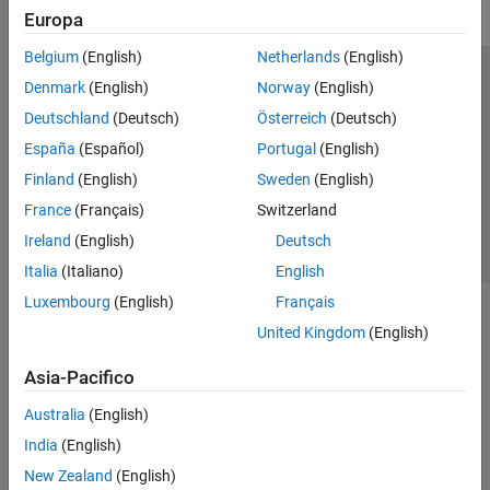
Europa
Belgium
(English)
Netherlands
(English)
Centro di fiducia
Marchi
Informativa sulla privacy
Denmark
(English)
Norway
(English)
Antipirateria
Stato dell'applicazione
Contatti
Deutschland
(Deutsch)
Österreich
(Deutsch)
© 1994-2026 The MathWorks, Inc.
España
(Español)
Portugal
(English)
Finland
(English)
Sweden
(English)
Seleziona u
Italia
France
(Français)
Switzerland
Ireland
(English)
Deutsch
Italia
(Italiano)
English
Luxembourg
(English)
Français
United Kingdom
(English)
Asia-Pacifico
Australia
(English)
India
(English)
New Zealand
(English)