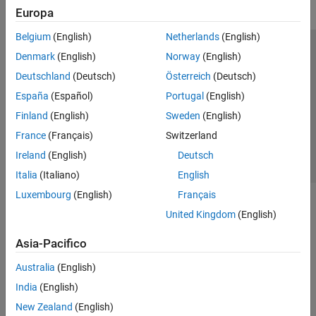
Europa
Belgium
(English)
Netherlands
(English)
Centro di fiducia
Marchi
Informativa sulla privacy
Denmark
(English)
Norway
(English)
Antipirateria
Stato dell'applicazione
Contatti
Deutschland
(Deutsch)
Österreich
(Deutsch)
© 1994-2026 The MathWorks, Inc.
España
(Español)
Portugal
(English)
Finland
(English)
Sweden
(English)
Seleziona u
Italia
France
(Français)
Switzerland
Ireland
(English)
Deutsch
Italia
(Italiano)
English
Luxembourg
(English)
Français
United Kingdom
(English)
Asia-Pacifico
Australia
(English)
India
(English)
New Zealand
(English)