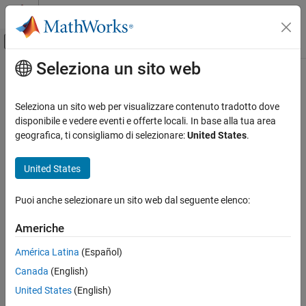
Vai al contenuto
MATLAB Help Center
Attiva/disattiva menu di navigazione off
Seleziona un sito web
Contenuto principale
Pagina iniziale della documentazione
Comunicazioni wireless
Seleziona un sito web per visualizzare contenuto tradotto dove
disponibile e vedere eventi e offerte locali. In base alla tua area
geografica, ti consigliamo di selezionare:
United States
.
How useful was this information?
United States
Puoi anche selezionare un sito web dal seguente elenco:
Americhe
América Latina
(Español)
Canada
(English)
United States
(English)