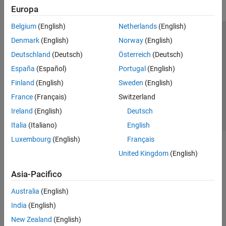
Europa
Belgium
(English)
Netherlands
(English)
Centro di fiducia
Marchi
Informativa sulla privacy
Denmark
(English)
Norway
(English)
Antipirateria
Stato dell'applicazione
Contatti
Deutschland
(Deutsch)
Österreich
(Deutsch)
© 1994-2026 The MathWorks, Inc.
España
(Español)
Portugal
(English)
Finland
(English)
Sweden
(English)
Seleziona u
Italia
France
(Français)
Switzerland
Ireland
(English)
Deutsch
Italia
(Italiano)
English
Luxembourg
(English)
Français
United Kingdom
(English)
Asia-Pacifico
Australia
(English)
India
(English)
New Zealand
(English)