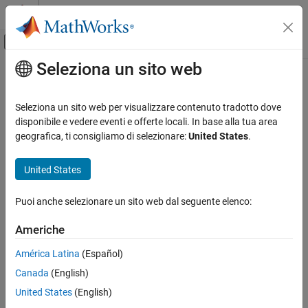
Vai al contenuto
MATLAB Help Center
Attiva/disattiva menu di navigazione off
Seleziona un sito web
Contenuto principale
Pagina iniziale della documentazione
Comunicazioni wireless
Seleziona un sito web per visualizzare contenuto tradotto dove
disponibile e vedere eventi e offerte locali. In base alla tua area
geografica, ti consigliamo di selezionare:
United States
.
How useful was this information?
United States
Puoi anche selezionare un sito web dal seguente elenco:
Americhe
América Latina
(Español)
Canada
(English)
United States
(English)