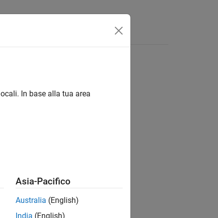
isposte
ocali. In base alla tua area
ion?
Asia-Pacifico
Australia
(English)
India
(English)