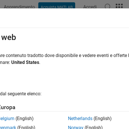
Apprendimento
Accedi
Acquista MATLAB
azione
Esempi
Funzioni
Blocchi
App
Video
R
o web
re contenuto tradotto dove disponibile e vedere eventi e offerte l
How useful was this informat
onare:
United States
.
dal seguente elenco:
Europa
Belgium
(English)
Netherlands
(English)
Denmark
(English)
Norway
(English)