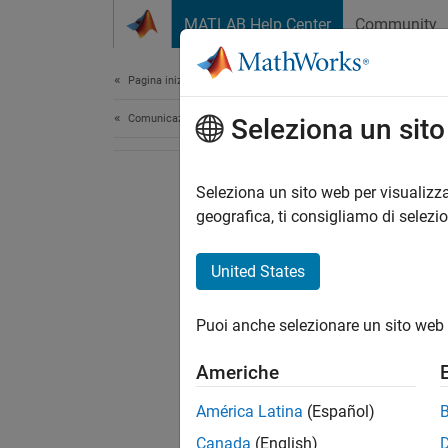
Vai al contenuto
MATLAB Help Center
Community
Document
Pagina iniziale della documentazione
Comunicazioni wireless
Seleziona un sit
Seleziona un sito web per visualizza
geografica, ti consigliamo di selezi
United States
Puoi anche selezionare un sito web 
Americhe
América Latina
(Español)
Canada
(English)