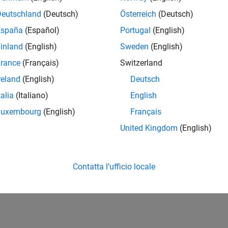
Deutschland
(Deutsch)
Österreich
(Deutsch)
España
(Español)
Portugal
(English)
inland
(English)
Sweden
(English)
rance
(Français)
Switzerland
reland
(English)
Deutsch
talia
(Italiano)
English
Luxembourg
(English)
Français
United Kingdom
(English)
Contatta l’ufficio locale