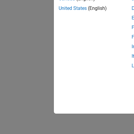
United States
(English)
F
F
I
I