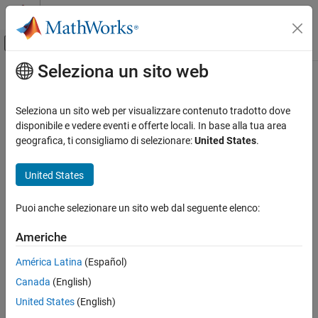
Vai al contenuto
MATLAB Help Center
Attiva/disattiva menu di navigazione off
Seleziona un sito web
Contenuto principale
Pagina iniziale della documentazione
Comunicazioni wireless
Seleziona un sito web per visualizzare contenuto tradotto dove
disponibile e vedere eventi e offerte locali. In base alla tua area
geografica, ti consigliamo di selezionare:
United States
.
How useful was this information?
United States
Puoi anche selezionare un sito web dal seguente elenco:
Americhe
América Latina
(Español)
Canada
(English)
United States
(English)