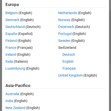
Europa
Belgium
(English)
Netherlands
(English)
Centro di fiducia
Marchi
Informativa sulla privacy
Denmark
(English)
Norway
(English)
Antipirateria
Stato dell'applicazione
Contatti
Deutschland
(Deutsch)
Österreich
(Deutsch)
© 1994-2026 The MathWorks, Inc.
España
(Español)
Portugal
(English)
Finland
(English)
Sweden
(English)
Seleziona u
Italia
France
(Français)
Switzerland
Ireland
(English)
Deutsch
Italia
(Italiano)
English
Luxembourg
(English)
Français
United Kingdom
(English)
Asia-Pacifico
Australia
(English)
India
(English)
New Zealand
(English)