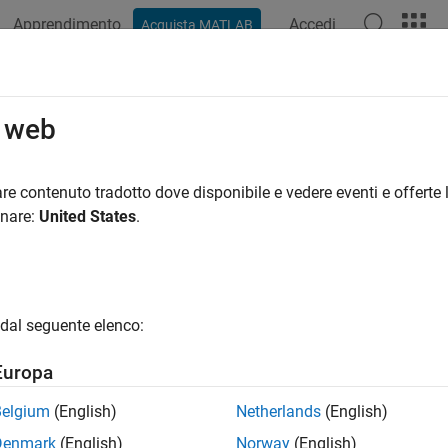
Apprendimento
Accedi
Acquista MATLAB
azione
Esempi
Funzioni
Blocchi
App
Video
R
o web
re contenuto tradotto dove disponibile e vedere eventi e offerte l
How useful was this informat
onare:
United States
.
dal seguente elenco:
Europa
Belgium
(English)
Netherlands
(English)
Denmark
(English)
Norway
(English)