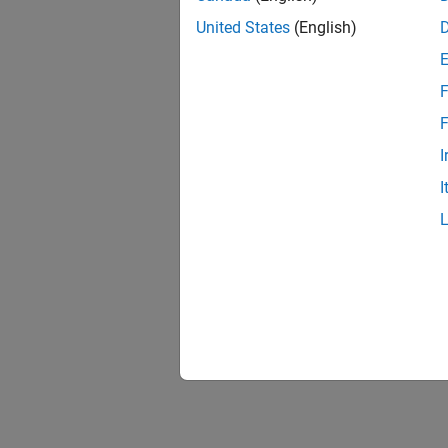
United States
(English)
F
F
I
I