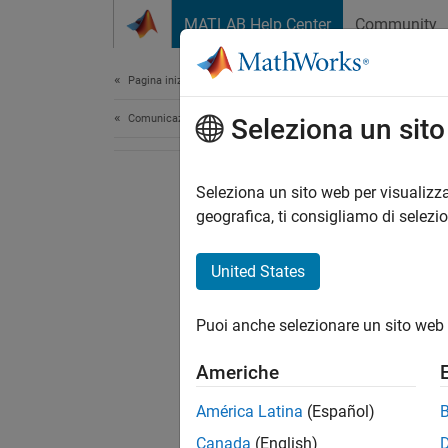
Vai al contenuto
MATLAB Help Center
Community
Document
Pagina iniziale della documentazione
Comunicazioni wireless
Seleziona un sit
Seleziona un sito web per visualizza
geografica, ti consigliamo di selezi
United States
Puoi anche selezionare un sito web 
Americhe
América Latina
(Español)
Canada
(English)