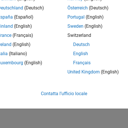
Deutschland
(Deutsch)
Österreich
(Deutsch)
España
(Español)
Portugal
(English)
inland
(English)
Sweden
(English)
rance
(Français)
Switzerland
reland
(English)
Deutsch
talia
(Italiano)
English
Luxembourg
(English)
Français
United Kingdom
(English)
Contatta l’ufficio locale