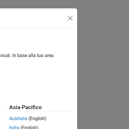
isposte
ocali. In base alla tua area
ion?
Asia-Pacifico
Australia
(English)
India
(English)