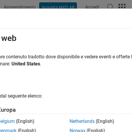
Apprendimento
Accedi
Acquista MATLAB
azione
Esempi
Funzioni
Blocchi
App
Video
R
o web
re contenuto tradotto dove disponibile e vedere eventi e offerte l
How useful was this informat
onare:
United States
.
dal seguente elenco:
Europa
Belgium
(English)
Netherlands
(English)
Denmark
(English)
Norway
(English)