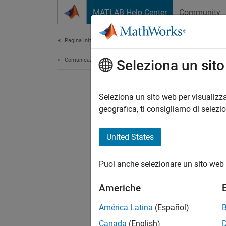
Vai al contenuto
MATLAB Help Center
Community
Document
Pagina iniziale della documentazione
Comunicazioni wireless
Seleziona un sit
Seleziona un sito web per visualizza
geografica, ti consigliamo di selezi
United States
Puoi anche selezionare un sito web 
Americhe
América Latina
(Español)
Canada
(English)