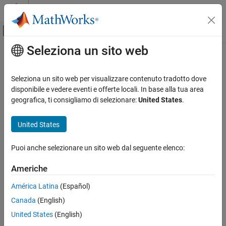
Vai al contenuto
MATLAB Help Center
Attiva/disattiva menu di navigazione off
Seleziona un sito web
Contenuto principale
Pagina iniziale della documentazione
Comunicazioni wireless
Seleziona un sito web per visualizzare contenuto tradotto dove
disponibile e vedere eventi e offerte locali. In base alla tua area
geografica, ti consigliamo di selezionare:
United States
.
How useful was this information?
United States
Puoi anche selezionare un sito web dal seguente elenco:
Americhe
América Latina
(Español)
Canada
(English)
United States
(English)