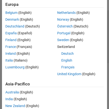
Europa
Belgium
(English)
Netherlands
(English)
Centro di fiducia
Marchi
Informativa sulla privacy
Denmark
(English)
Norway
(English)
Antipirateria
Stato dell'applicazione
Contatti
Deutschland
(Deutsch)
Österreich
(Deutsch)
© 1994-2026 The MathWorks, Inc.
España
(Español)
Portugal
(English)
Finland
(English)
Sweden
(English)
Seleziona u
Italia
France
(Français)
Switzerland
Ireland
(English)
Deutsch
Italia
(Italiano)
English
Luxembourg
(English)
Français
United Kingdom
(English)
Asia-Pacifico
Australia
(English)
India
(English)
New Zealand
(English)