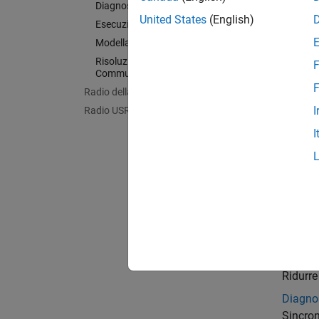
Ra
Diagnostica
United States
(English)
Esecuzione su hardware target
Per ult
Modellazione basata sugli standard
Risoluzione dei problemi in
F
Cate
Communications Toolbox
F
Radio della serie USRP Embedded
Come i
I
Radio USRP
Progett
I
support
vivo
Install
Install
Gestion
Regolar
Presta
Ridurre
Diagno
Sincron