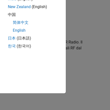
New Zealand
(English)
ftware
.
中国
简体中文
English
for RTL-SDR Radio
日本
(日本語)
Toolbox Support Package for RTL-SDR Radio
. Il
한국
(한국어)
ca standalone per la ricezione di segnali RF dal
a connessione hardware
ject™