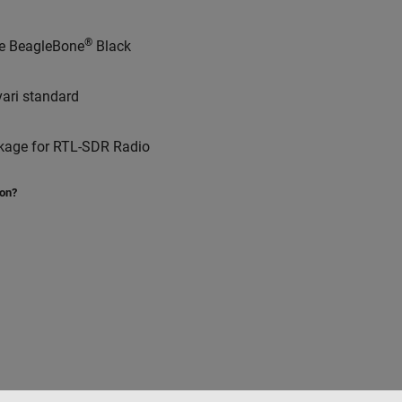
®
e BeagleBone
Black
 vari standard
ckage for RTL-SDR Radio
ion?