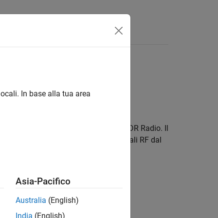
isposte
l'ultima versione in inglese.
ocali. In base alla tua area
Toolbox™ Support Package for RTL-SDR Radio
. Il
ca standalone per la ricezione di segnali RF dal
Asia-Pacifico
Australia
(English)
India
(English)