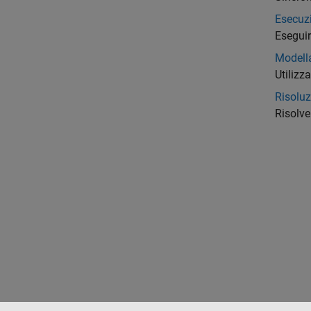
Esecuz
Eseguir
Modell
Utilizz
Risolu
Risolv