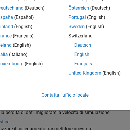
dio USB RTL-SDR con chip RTL2832U
Deutschland
(Deutsch)
Österreich
(Deutsch)
eriori informazioni, vedere
Supported Hardware and Required So
España
(Español)
Portugal
(English)
inland
(English)
Sweden
(English)
gorie
rance
(Français)
Switzerland
niziare a utilizzare Communications Toolbox Support Package 
reland
(English)
Deutsch
are e verificare sistemi SDR pratici utilizzando
Communications 
talia
(Italiano)
English
o consente di utilizzare la radio USB RTL-SDR come una periferi
Luxembourg
(English)
Français
azione e configurazione
United Kingdom
(English)
are il supporto hardware, aggiornare il firmware e configurare l
e della radio
Contatta l’ufficio locale
e la radio utilizzando le impostazioni del blocco e di System ob
zione
 la perdita di dati, migliorare la velocità di simulazione
stica
izzare il collegamento trasmettitore-ricevitore