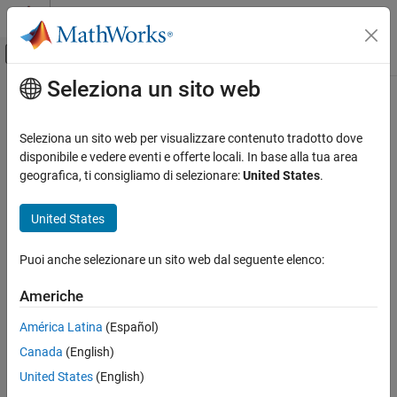
Vai al contenuto
MATLAB Help Center
Attiva/disattiva menu di navigazione off
Seleziona un sito web
Contenuto principale
Pagina iniziale della documentazione
Application Deployment
Seleziona un sito web per visualizzare contenuto tradotto dove
disponibile e vedere eventi e offerte locali. In base alla tua area
geografica, ti consigliamo di selezionare:
United States
.
How useful was this information?
United States
Puoi anche selezionare un sito web dal seguente elenco:
Americhe
América Latina
(Español)
Canada
(English)
United States
(English)