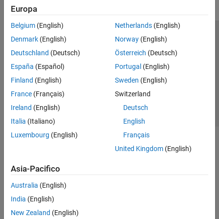
Europa
Belgium
(English)
Netherlands
(English)
Centro di fiducia
Marchi
Informativa sulla privacy
Denmark
(English)
Norway
(English)
Antipirateria
Stato dell'applicazione
Contatti
Deutschland
(Deutsch)
Österreich
(Deutsch)
© 1994-2026 The MathWorks, Inc.
España
(Español)
Portugal
(English)
Finland
(English)
Sweden
(English)
Seleziona u
Italia
France
(Français)
Switzerland
Ireland
(English)
Deutsch
Italia
(Italiano)
English
Luxembourg
(English)
Français
United Kingdom
(English)
Asia-Pacifico
Australia
(English)
India
(English)
New Zealand
(English)