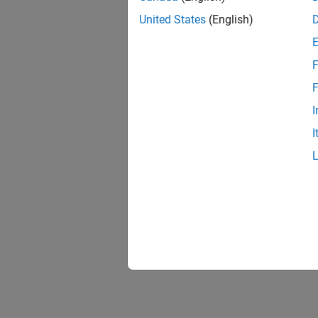
United States
(English)
F
F
I
I