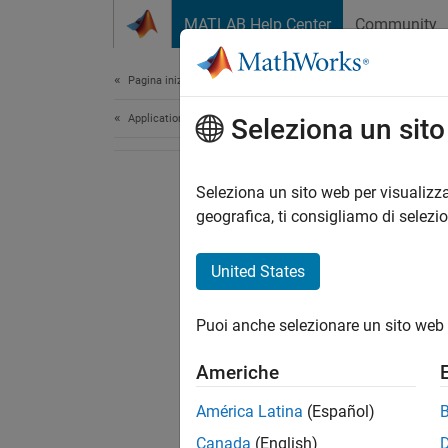
Vai al contenuto
MATLAB Help Center
Community
Document
Pagina iniziale della documentazione
Application Deployment
Seleziona un sit
Seleziona un sito web per visualizza
geografica, ti consigliamo di selezi
United States
Puoi anche selezionare un sito web 
Americhe
América Latina
(Español)
Canada
(English)