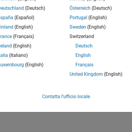
Deutschland
(Deutsch)
Österreich
(Deutsch)
España
(Español)
Portugal
(English)
inland
(English)
Sweden
(English)
rance
(Français)
Switzerland
reland
(English)
Deutsch
talia
(Italiano)
English
Luxembourg
(English)
Français
United Kingdom
(English)
Contatta l’ufficio locale