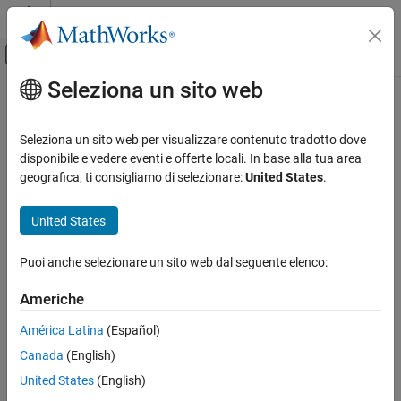
Vai al contenuto
MATLAB Help Center
Attiva/disattiva menu di navigazione off
Seleziona un sito web
Contenuto principale
Pagina iniziale della documentazione
Sistemi di controllo
Seleziona un sito web per visualizzare contenuto tradotto dove
disponibile e vedere eventi e offerte locali. In base alla tua area
How useful was this information?
geografica, ti consigliamo di selezionare:
United States
.
United States
Puoi anche selezionare un sito web dal seguente elenco:
Americhe
América Latina
(Español)
Canada
(English)
United States
(English)