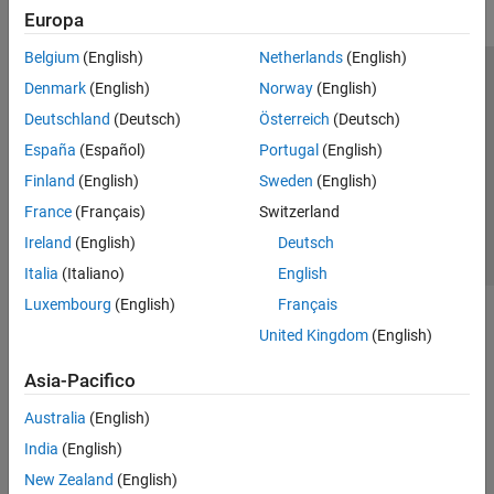
Europa
Belgium
(English)
Netherlands
(English)
Centro di fiducia
Marchi
Informativa sulla privacy
Denmark
(English)
Norway
(English)
Antipirateria
Stato dell'applicazione
Contatti
Deutschland
(Deutsch)
Österreich
(Deutsch)
© 1994-2026 The MathWorks, Inc.
España
(Español)
Portugal
(English)
Finland
(English)
Sweden
(English)
Seleziona u
Italia
France
(Français)
Switzerland
Ireland
(English)
Deutsch
Italia
(Italiano)
English
Luxembourg
(English)
Français
United Kingdom
(English)
Asia-Pacifico
Australia
(English)
India
(English)
New Zealand
(English)