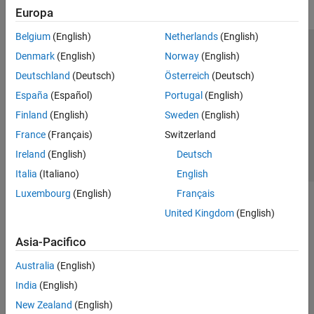
Europa
Belgium
(English)
Netherlands
(English)
Centro di fiducia
Marchi
Informativa sulla privacy
Denmark
(English)
Norway
(English)
Antipirateria
Stato dell'applicazione
Contatti
Deutschland
(Deutsch)
Österreich
(Deutsch)
© 1994-2026 The MathWorks, Inc.
España
(Español)
Portugal
(English)
Finland
(English)
Sweden
(English)
Seleziona u
Italia
France
(Français)
Switzerland
Ireland
(English)
Deutsch
Italia
(Italiano)
English
Luxembourg
(English)
Français
United Kingdom
(English)
Asia-Pacifico
Australia
(English)
India
(English)
New Zealand
(English)