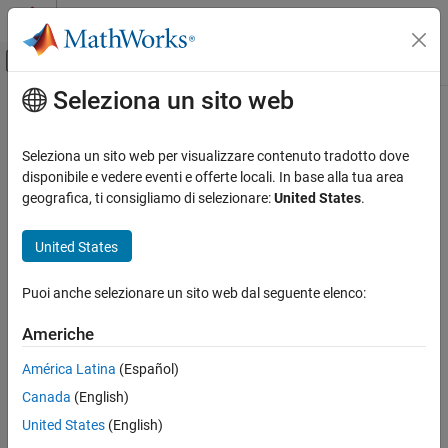
Vai al contenuto
MATLAB Help Center
Attiva/disattiva menu di navigazione off
Seleziona un sito web
Contenuto principale
Pagina iniziale della documentazione
Sistemi di controllo
Seleziona un sito web per visualizzare contenuto tradotto dove
disponibile e vedere eventi e offerte locali. In base alla tua area
How useful was this information?
geografica, ti consigliamo di selezionare:
United States
.
United States
Puoi anche selezionare un sito web dal seguente elenco:
Americhe
América Latina
(Español)
Canada
(English)
United States
(English)