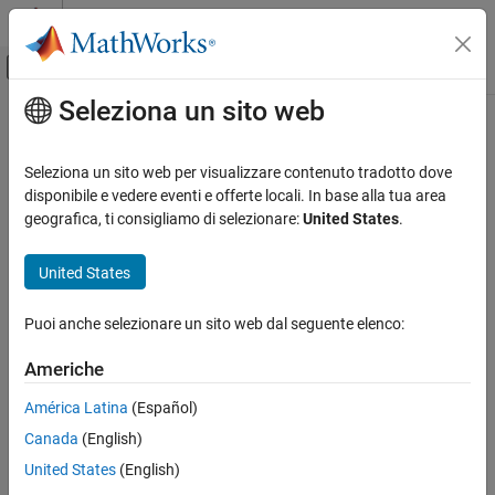
Vai al contenuto
MATLAB Help Center
Attiva/disattiva menu di navigazione off
Seleziona un sito web
Contenuto principale
Pagina iniziale della documentazione
Sistemi di controllo
Seleziona un sito web per visualizzare contenuto tradotto dove
disponibile e vedere eventi e offerte locali. In base alla tua area
geografica, ti consigliamo di selezionare:
United States
.
How useful was this information?
United States
Puoi anche selezionare un sito web dal seguente elenco:
Americhe
América Latina
(Español)
Canada
(English)
United States
(English)