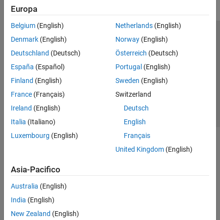
Europa
Belgium
(English)
Netherlands
(English)
Centro di fiducia
Marchi
Informativa sulla privacy
Denmark
(English)
Norway
(English)
Antipirateria
Stato dell'applicazione
Contatti
Deutschland
(Deutsch)
Österreich
(Deutsch)
© 1994-2026 The MathWorks, Inc.
España
(Español)
Portugal
(English)
Finland
(English)
Sweden
(English)
Seleziona u
Italia
France
(Français)
Switzerland
Ireland
(English)
Deutsch
Italia
(Italiano)
English
Luxembourg
(English)
Français
United Kingdom
(English)
Asia-Pacifico
Australia
(English)
India
(English)
New Zealand
(English)