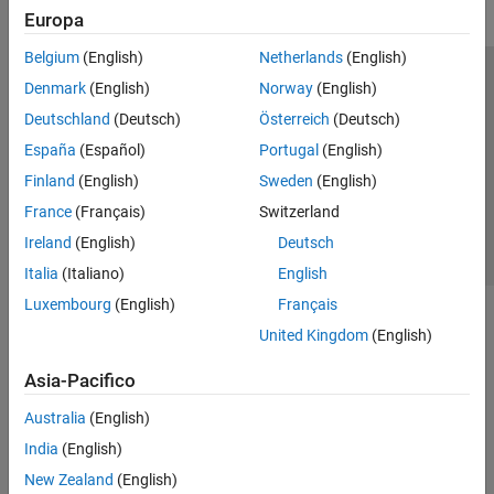
Europa
Belgium
(English)
Netherlands
(English)
Centro di fiducia
Marchi
Informativa sulla privacy
Denmark
(English)
Norway
(English)
Antipirateria
Stato dell'applicazione
Contatti
Deutschland
(Deutsch)
Österreich
(Deutsch)
© 1994-2026 The MathWorks, Inc.
España
(Español)
Portugal
(English)
Finland
(English)
Sweden
(English)
Seleziona u
Italia
France
(Français)
Switzerland
Ireland
(English)
Deutsch
Italia
(Italiano)
English
Luxembourg
(English)
Français
United Kingdom
(English)
Asia-Pacifico
Australia
(English)
India
(English)
New Zealand
(English)