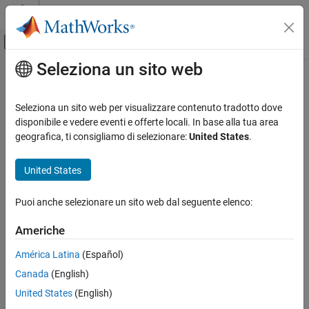
Vai al contenuto
MATLAB Help Center
Attiva/disattiva menu di navigazione off
Seleziona un sito web
Contenuto principale
Pagina iniziale della documentazione
Sistemi di controllo
Seleziona un sito web per visualizzare contenuto tradotto dove
disponibile e vedere eventi e offerte locali. In base alla tua area
geografica, ti consigliamo di selezionare:
United States
.
How useful was this information?
United States
Puoi anche selezionare un sito web dal seguente elenco:
Americhe
América Latina
(Español)
Canada
(English)
United States
(English)