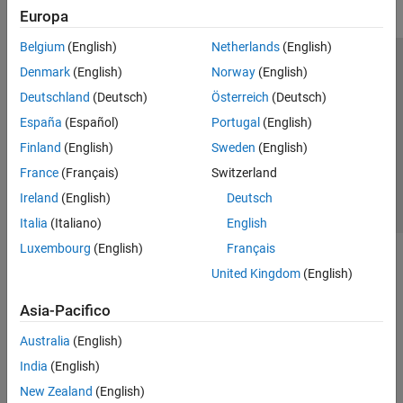
Europa
Belgium
(English)
Netherlands
(English)
Centro di fiducia
Marchi
Informativa sulla privacy
Denmark
(English)
Norway
(English)
Antipirateria
Stato dell'applicazione
Contatti
Deutschland
(Deutsch)
Österreich
(Deutsch)
© 1994-2026 The MathWorks, Inc.
España
(Español)
Portugal
(English)
Finland
(English)
Sweden
(English)
Seleziona u
Italia
France
(Français)
Switzerland
Ireland
(English)
Deutsch
Italia
(Italiano)
English
Luxembourg
(English)
Français
United Kingdom
(English)
Asia-Pacifico
Australia
(English)
India
(English)
New Zealand
(English)