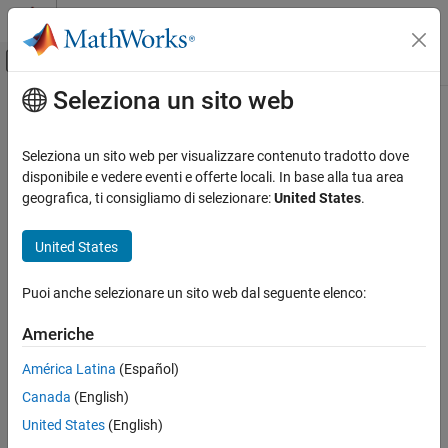
Vai al contenuto
MATLAB Help Center
Attiva/disattiva menu di navigazione off
Seleziona un sito web
Contenuto principale
Pagina iniziale della documentazione
Sistemi di controllo
Seleziona un sito web per visualizzare contenuto tradotto dove
disponibile e vedere eventi e offerte locali. In base alla tua area
geografica, ti consigliamo di selezionare:
United States
.
How useful was this information?
United States
Puoi anche selezionare un sito web dal seguente elenco:
Americhe
América Latina
(Español)
Canada
(English)
United States
(English)