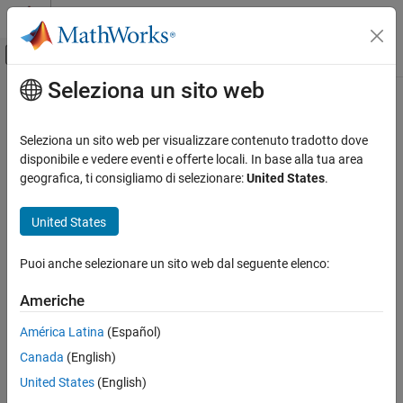
Vai al contenuto
MATLAB Help Center
Attiva/disattiva menu di navigazione off
Seleziona un sito web
Contenuto principale
Pagina iniziale della documentazione
Test and Measurement
Seleziona un sito web per visualizzare contenuto tradotto dove
disponibile e vedere eventi e offerte locali. In base alla tua area
How useful was this information?
geografica, ti consigliamo di selezionare:
United States
.
United States
Puoi anche selezionare un sito web dal seguente elenco:
Americhe
América Latina
(Español)
Canada
(English)
United States
(English)