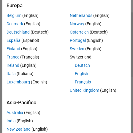
Europa
Belgium
(English)
Netherlands
(English)
Centro di fiducia
Marchi
Informativa sulla privacy
Denmark
(English)
Norway
(English)
Antipirateria
Stato dell'applicazione
Contatti
Deutschland
(Deutsch)
Österreich
(Deutsch)
© 1994-2026 The MathWorks, Inc.
España
(Español)
Portugal
(English)
Finland
(English)
Sweden
(English)
Seleziona u
Italia
France
(Français)
Switzerland
Ireland
(English)
Deutsch
Italia
(Italiano)
English
Luxembourg
(English)
Français
United Kingdom
(English)
Asia-Pacifico
Australia
(English)
India
(English)
New Zealand
(English)