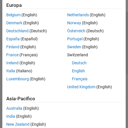
Europa
Belgium
(English)
Netherlands
(English)
Centro di fiducia
Marchi
Informativa sulla privacy
Denmark
(English)
Norway
(English)
Antipirateria
Stato dell'applicazione
Contatti
Deutschland
(Deutsch)
Österreich
(Deutsch)
© 1994-2026 The MathWorks, Inc.
España
(Español)
Portugal
(English)
Finland
(English)
Sweden
(English)
Seleziona u
Italia
France
(Français)
Switzerland
Ireland
(English)
Deutsch
Italia
(Italiano)
English
Luxembourg
(English)
Français
United Kingdom
(English)
Asia-Pacifico
Australia
(English)
India
(English)
New Zealand
(English)