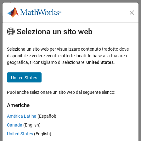
Vai al contenuto
MATLAB Help Center
Attiva/disattiva menu di navigazione off
Seleziona un sito web
Contenuto principale
Pagina iniziale della documentazione
Test and Measurement
Seleziona un sito web per visualizzare contenuto tradotto dove
disponibile e vedere eventi e offerte locali. In base alla tua area
geografica, ti consigliamo di selezionare:
United States
.
How useful was this information?
United States
Puoi anche selezionare un sito web dal seguente elenco:
Americhe
América Latina
(Español)
Canada
(English)
United States
(English)