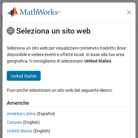
Vai al contenuto
MATLAB Help Center
Attiva/disattiva menu di navigazione off
Seleziona un sito web
Contenuto principale
Pagina iniziale della documentazione
Test and Measurement
Seleziona un sito web per visualizzare contenuto tradotto dove
disponibile e vedere eventi e offerte locali. In base alla tua area
geografica, ti consigliamo di selezionare:
United States
.
How useful was this information?
United States
Puoi anche selezionare un sito web dal seguente elenco:
Americhe
América Latina
(Español)
Canada
(English)
United States
(English)