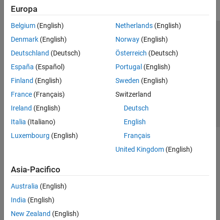
Europa
Belgium
(English)
Netherlands
(English)
Centro di fiducia
Marchi
Informativa sulla privacy
Denmark
(English)
Norway
(English)
Antipirateria
Stato dell'applicazione
Contatti
Deutschland
(Deutsch)
Österreich
(Deutsch)
© 1994-2026 The MathWorks, Inc.
España
(Español)
Portugal
(English)
Finland
(English)
Sweden
(English)
Seleziona u
Italia
France
(Français)
Switzerland
Ireland
(English)
Deutsch
Italia
(Italiano)
English
Luxembourg
(English)
Français
United Kingdom
(English)
Asia-Pacifico
Australia
(English)
India
(English)
New Zealand
(English)