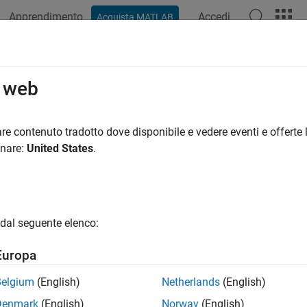
Apprendimento
Accedi
Acquista MATLAB
ation
Examples
Functions
Blocks
Apps
Videos
o web
re contenuto tradotto dove disponibile e vedere eventi e offerte l
How useful was this informat
onare:
United States
.
dal seguente elenco:
Europa
Belgium
(English)
Netherlands
(English)
Denmark
(English)
Norway
(English)