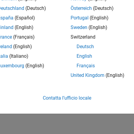
Deutschland
(Deutsch)
Österreich
(Deutsch)
España
(Español)
Portugal
(English)
inland
(English)
Sweden
(English)
rance
(Français)
Switzerland
reland
(English)
Deutsch
talia
(Italiano)
English
Luxembourg
(English)
Français
United Kingdom
(English)
Contatta l’ufficio locale