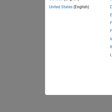
United States
(English)
F
F
I
I