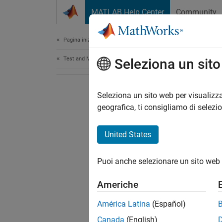
Vai al contenuto
MATLAB Help Center
Community
Document
Pagina iniziale della documentazione
Test and Measurement
Seleziona un sit
Seleziona un sito web per visualizza
geografica, ti consigliamo di selezi
United States
Puoi anche selezionare un sito web 
Americhe
América Latina
(Español)
Canada
(English)