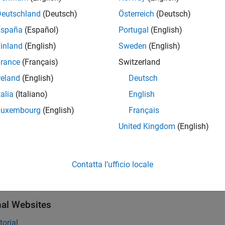
Deutschland
(Deutsch)
Österreich
(Deutsch)
uery = 
'Use intlprice'
;

España
(Español)
Portugal
(English)
inland
(English)
Sweden
(English)
he database connection.
rance
(Français)
Switzerland
reland
(English)
Deutsch
talia
(Italiano)
English
Luxembourg
(English)
Français
Also
United Kingdom
(English)
|
|
e
close
database
s
Contatta l’ufficio locale
ve Database Metadata
nal Websites
orial