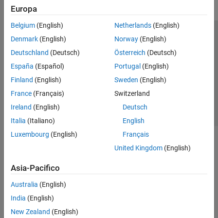
Europa
Belgium
(English)
Netherlands
(English)
Centro di fiducia
Marchi
Informativa sulla privacy
Denmark
(English)
Norway
(English)
Antipirateria
Stato dell'applicazione
Contatti
Deutschland
(Deutsch)
Österreich
(Deutsch)
© 1994-2026 The MathWorks, Inc.
España
(Español)
Portugal
(English)
Finland
(English)
Sweden
(English)
Seleziona u
Italia
France
(Français)
Switzerland
Ireland
(English)
Deutsch
Italia
(Italiano)
English
Luxembourg
(English)
Français
United Kingdom
(English)
Asia-Pacifico
Australia
(English)
India
(English)
New Zealand
(English)