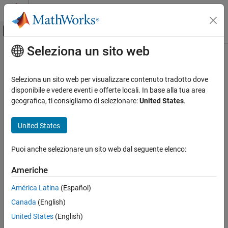
Vai al contenuto
MATLAB Help Center
Attiva/disattiva menu di navigazione off
Seleziona un sito web
Contenuto principale
Pagina iniziale della documentazione
Computational Finance
Seleziona un sito web per visualizzare contenuto tradotto dove
disponibile e vedere eventi e offerte locali. In base alla tua area
How useful was this information?
geografica, ti consigliamo di selezionare:
United States
.
United States
Puoi anche selezionare un sito web dal seguente elenco:
Americhe
América Latina
(Español)
Canada
(English)
United States
(English)