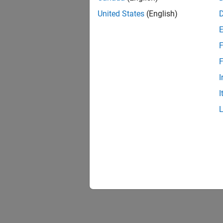
United States
(English)
F
F
I
I