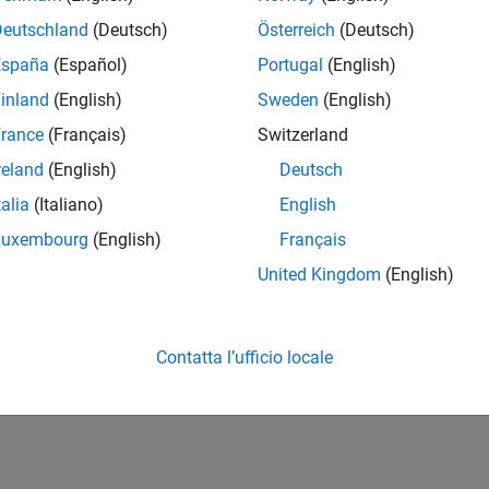
Deutschland
(Deutsch)
Österreich
(Deutsch)
España
(Español)
Portugal
(English)
inland
(English)
Sweden
(English)
rance
(Français)
Switzerland
reland
(English)
Deutsch
talia
(Italiano)
English
Luxembourg
(English)
Français
United Kingdom
(English)
Contatta l’ufficio locale