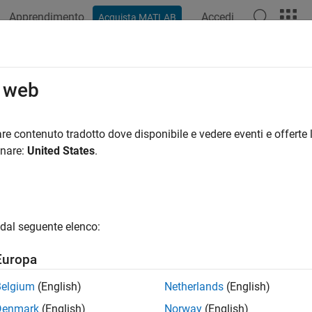
Apprendimento
Accedi
Acquista MATLAB
ation
Examples
Functions
Videos
Answers
o web
re contenuto tradotto dove disponibile e vedere eventi e offerte l
How useful was this informat
onare:
United States
.
dal seguente elenco:
Europa
Belgium
(English)
Netherlands
(English)
Denmark
(English)
Norway
(English)