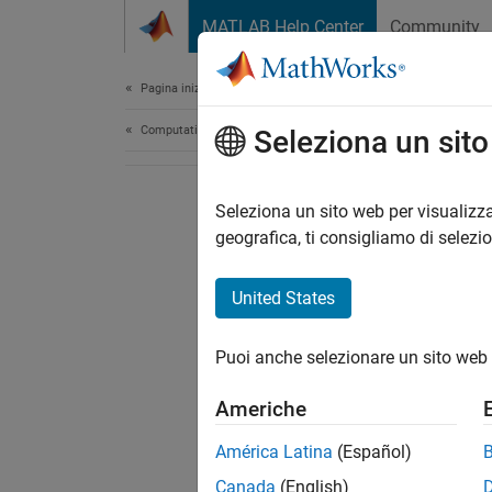
Vai al contenuto
MATLAB Help Center
Community
Document
Pagina iniziale della documentazione
Computational Finance
Seleziona un sit
Seleziona un sito web per visualizza
geografica, ti consigliamo di selezi
United States
Puoi anche selezionare un sito web 
Americhe
América Latina
(Español)
Canada
(English)