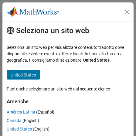
Vai al contenuto
MATLAB Help Center
Attiva/disattiva menu di navigazione off
Seleziona un sito web
Contenuto principale
Pagina iniziale della documentazione
Computational Finance
Seleziona un sito web per visualizzare contenuto tradotto dove
disponibile e vedere eventi e offerte locali. In base alla tua area
geografica, ti consigliamo di selezionare:
United States
.
How useful was this information?
United States
Puoi anche selezionare un sito web dal seguente elenco:
Americhe
América Latina
(Español)
Canada
(English)
United States
(English)