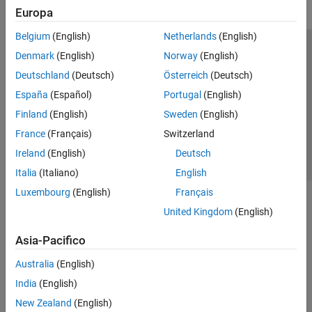
Europa
Belgium
(English)
Netherlands
(English)
Centro di fiducia
Marchi
Informativa sulla privacy
Denmark
(English)
Norway
(English)
Antipirateria
Stato dell'applicazione
Contatti
Deutschland
(Deutsch)
Österreich
(Deutsch)
© 1994-2026 The MathWorks, Inc.
España
(Español)
Portugal
(English)
Finland
(English)
Sweden
(English)
Seleziona u
Italia
France
(Français)
Switzerland
Ireland
(English)
Deutsch
Italia
(Italiano)
English
Luxembourg
(English)
Français
United Kingdom
(English)
Asia-Pacifico
Australia
(English)
India
(English)
New Zealand
(English)