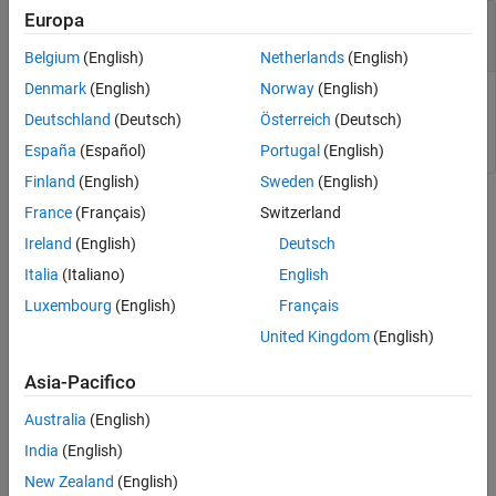
—
Connection
Europa
C
SIX Financial Information
connection
Belgium
(English)
Netherlands
(English)
Denmark
(English)
Norway
(English)
Connection, specified as a
SIX Financial Information
Deutschland
(Deutsch)
Österreich
(Deutsch)
connection.
España
(Español)
Portugal
(English)
Finland
(English)
Sweden
(English)
Version History
France
(Français)
Switzerland
Ireland
(English)
Deutsch
Introduced in R2011b
Italia
(Italiano)
English
See Also
Luxembourg
(English)
Français
United Kingdom
(English)
tlkrs
Asia-Pacifico
How useful was this information?
Australia
(English)
India
(English)
New Zealand
(English)