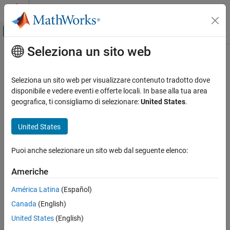
Vai al contenuto
MATLAB Help Center
Attiva/disattiva menu di navigazione off
Seleziona un sito web
Contenuto principale
Pagina iniziale della documentazione
close
Computational Finance
Seleziona un sito web per visualizzare contenuto tradotto dove
Close connection to
SIX Financial Information
disponibile e vedere eventi e offerte locali. In base alla tua area
Datafeed Toolbox
geografica, ti consigliamo di selezionare:
United States
.
Financial Data
collapse all in page
SIX Financial Information
Syntax
United States
close
close(C)
Puoi anche selezionare un sito web dal seguente elenco:
Description
ON THIS PAGE
Syntax
Americhe
closes the connection
to
SIX Financial Information
.
close(
)
C
C
Description
América Latina
(Español)
Input Arguments
Input Arguments
Canada
(English)
Version History
collapse all
See Also
United States
(English)