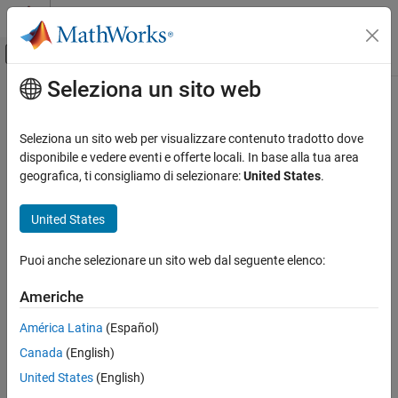
Vai al contenuto
MATLAB Help Center
Attiva/disattiva menu di navigazione off
Seleziona un sito web
Contenuto principale
Pagina iniziale della documentazione
FPGA, ASIC, and SoC Development
Seleziona un sito web per visualizzare contenuto tradotto dove
disponibile e vedere eventi e offerte locali. In base alla tua area
geografica, ti consigliamo di selezionare:
United States
.
How useful was this information?
United States
Puoi anche selezionare un sito web dal seguente elenco:
Americhe
América Latina
(Español)
Canada
(English)
United States
(English)