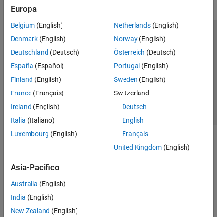
Europa
Belgium
(English)
Netherlands
(English)
Centro di fiducia
Marchi
Informativa sulla privacy
Denmark
(English)
Norway
(English)
Antipirateria
Stato dell'applicazione
Contatti
Deutschland
(Deutsch)
Österreich
(Deutsch)
© 1994-2026 The MathWorks, Inc.
España
(Español)
Portugal
(English)
Finland
(English)
Sweden
(English)
Seleziona u
Italia
France
(Français)
Switzerland
Ireland
(English)
Deutsch
Italia
(Italiano)
English
Luxembourg
(English)
Français
United Kingdom
(English)
Asia-Pacifico
Australia
(English)
India
(English)
New Zealand
(English)