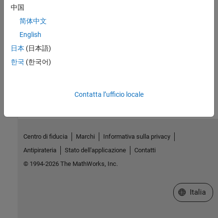
中国
See Also
简体中文
Get IP Address of Xilinx Zynq Platform
|
Send PING Request to
English
Xilinx Zynq Platform
|
Configure Command-Line Session for Xilinx
Zynq Platform
日本
(日本語)
한국
(한국어)
How useful was this information?
Contatta l’ufficio locale
Centro di fiducia
Marchi
Informativa sulla privacy
Antipirateria
Stato dell'applicazione
Contatti
© 1994-2026 The MathWorks, Inc.
Seleziona u
Italia