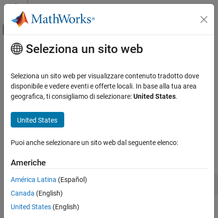
Vai al contenuto
MATLAB Help Center
Attiva/disattiva menu di navigazione off
Seleziona un sito web
Contenuto principale
Pagina iniziale della documentazione
Troubleshoot
Xilinx
Zynq
Platform
and Development Computer
FPGA, ASIC, and SoC Development
Seleziona un sito web per visualizzare contenuto tradotto dove
Connection
disponibile e vedere eventi e offerte locali. In base alla tua area
Deep Learning HDL Toolbox
geografica, ti consigliamo di selezionare:
United States
.
Get Started with Deep Learning HDL Toolbox
Sending PING Request to
Xilinx
Zynq
Platform
United States
Troubleshoot Xilinx Zynq Platform and
®
®
Development Computer Connection
To determine if the Xilinx
Zynq
platform is properly configured,
repeat the steps in
TFTP/WFTPD Configuration Guide
.
ON THIS PAGE
Puoi anche selezionare un sito web dal seguente elenco:
Sending PING Request to Xilinx Zynq
In a DOS command window, execute the following command.
Platform
Americhe
Checking the WFTPD and TFTPD
América Latina
(Español)
Applications
C:\Temp> ping 192.168.88.169
See Also
Canada
(English)
United States
(English)
A valid connection gets a response with 0% loss.