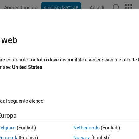
Apprendimento
Accedi
Acquista MATLAB
azione
Esempi
Funzioni
Blocchi
App
Video
R
igazione autonoma
o web
re i workflow di Deep Learning con le applicazioni di navigaz
re contenuto tradotto dove disponibile e vedere eventi e offerte l
re il Deep Learning alle applicazioni di navigazione autonoma 
onare:
United States
.
tion Toolbox™.
pi in primo piano
dal seguente elenco:
Deep Learning-Based Sampler for Motion Planning
a deep learning-based sampler using Motion Planning Networks to 
Europa
s like RRT (rapidly-exploring random tree) and RRT*. For informati
ampling, see Get Started with Motion Planning Networks (Navigati
Belgium
(English)
Netherlands
(English)
erate Motion Planning with Deep-Learning-Based Sampl
Denmark
(English)
Norway
(English)