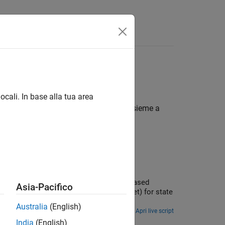
isposte
ione autonoma
ocali. In base alla tua area
utilizzando Deep Learning Toolbox™ insieme a
speed up path planning using sampling-based
Asia-Pacifico
on about Motion Planning Networks (MPNet) for state
on Toolbox).
Australia
(English)
Apri live script
er
India
(English)