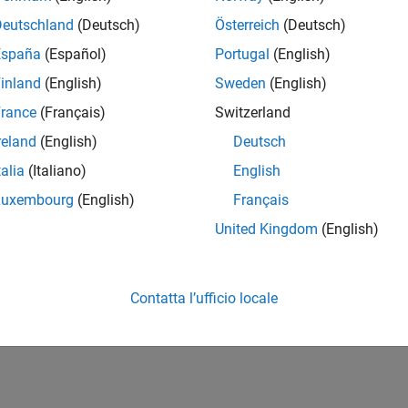
mple shows how to use sampling-based planners such as RRT (rapid
Deutschland
(Deutsch)
Österreich
(Deutsch)
g Networks (MPNet), deep-learning-based sampler to find optimal pat
España
(Español)
Portugal
(English)
How useful was this informat
inland
(English)
Sweden
(English)
rance
(Français)
Switzerland
reland
(English)
Deutsch
talia
(Italiano)
English
Luxembourg
(English)
Français
United Kingdom
(English)
Contatta l’ufficio locale