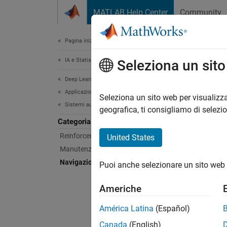
Vai al contenuto
MATLAB Help Center
Community
Document
Pagina iniziale della documentazione
IA e Statistica
Nav
Seleziona un sit
Deep Learning Toolbox
Applicazioni
Estende
Seleziona un sito web per visualizza
Sistemi autonomi e di controllo
Applica
geografica, ti consigliamo di selezi
Naviga
Categoria
Reinforcement Learning
United States
Esem
Manutenzione predittiva
Navigazione autonoma
Puoi anche selezionare un sito web 
Train 
Create 
Americhe
planner
space s
América Latina
(Español)
Accel
Canada
(English)