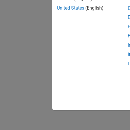
The exa
United States
(English)
Plannin
F
F
I
I