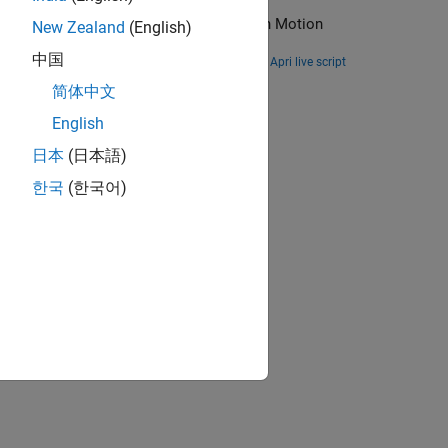
ly-exploring random tree) and RRT* with Motion
New Zealand
(English)
hs efficiently.
中国
Apri live script
ion?
简体中文
English
日本
(日本語)
한국
(한국어)