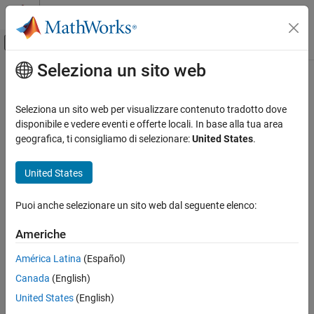
Vai al contenuto
MATLAB Help Center
Attiva/disattiva menu di navigazione off
Seleziona un sito web
Contenuto principale
Pagina iniziale della documentazione
IA e Statistica
Seleziona un sito web per visualizzare contenuto tradotto dove
disponibile e vedere eventi e offerte locali. In base alla tua area
How useful was this information?
geografica, ti consigliamo di selezionare:
United States
.
United States
Puoi anche selezionare un sito web dal seguente elenco:
Americhe
América Latina
(Español)
Canada
(English)
United States
(English)