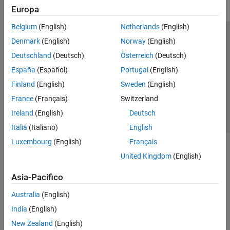
Europa
Belgium
(English)
Netherlands
(English)
Centro di fiducia
Marchi
Informativa sulla privacy
Denmark
(English)
Norway
(English)
Antipirateria
Stato dell'applicazione
Contatti
Deutschland
(Deutsch)
Österreich
(Deutsch)
© 1994-2026 The MathWorks, Inc.
España
(Español)
Portugal
(English)
Finland
(English)
Sweden
(English)
Seleziona u
Italia
France
(Français)
Switzerland
Ireland
(English)
Deutsch
Italia
(Italiano)
English
Luxembourg
(English)
Français
United Kingdom
(English)
Asia-Pacifico
Australia
(English)
India
(English)
New Zealand
(English)