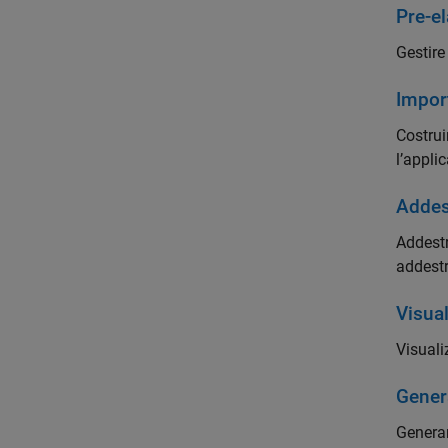
Pre-el
Gestire
Import
Costrui
l’appli
Addes
Addestr
addest
Visual
Visuali
Genera
Generar