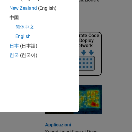
w e ONNX.
New Zealand
(English)
中国
le reti addestrate.
简体中文
English
日本
(日本語)
한국
(한국어)
Applicazioni
Scopri i workflow di Deep