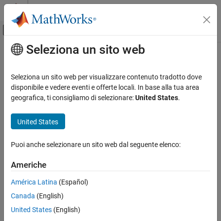
Vai al contenuto
MATLAB Help Center
Attiva/disattiva menu di navigazione off
Seleziona un sito web
Contenuto principale
Pagina iniziale della documentazione
IA e Statistica
Seleziona un sito web per visualizzare contenuto tradotto dove
disponibile e vedere eventi e offerte locali. In base alla tua area
geografica, ti consigliamo di selezionare:
United States
.
How useful was this information?
United States
Puoi anche selezionare un sito web dal seguente elenco:
Americhe
América Latina
(Español)
Canada
(English)
United States
(English)