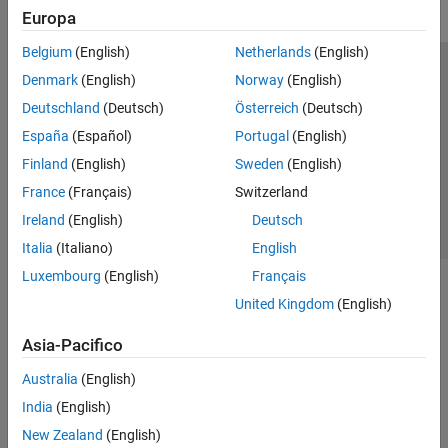
Europa
Belgium
(English)
Netherlands
(English)
Centro di fiducia
Marchi
Informativa sulla privacy
Denmark
(English)
Norway
(English)
Antipirateria
Stato dell'applicazione
Contatti
Deutschland
(Deutsch)
Österreich
(Deutsch)
© 1994-2026 The MathWorks, Inc.
España
(Español)
Portugal
(English)
Finland
(English)
Sweden
(English)
Seleziona u
Italia
France
(Français)
Switzerland
Ireland
(English)
Deutsch
Italia
(Italiano)
English
Luxembourg
(English)
Français
United Kingdom
(English)
Asia-Pacifico
Australia
(English)
India
(English)
New Zealand
(English)