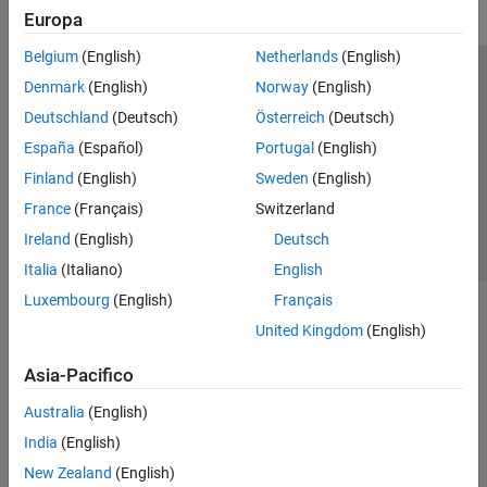
Europa
Belgium
(English)
Netherlands
(English)
Centro di fiducia
Marchi
Informativa sulla privacy
Denmark
(English)
Norway
(English)
Antipirateria
Stato dell'applicazione
Contatti
Deutschland
(Deutsch)
Österreich
(Deutsch)
© 1994-2026 The MathWorks, Inc.
España
(Español)
Portugal
(English)
Finland
(English)
Sweden
(English)
Seleziona u
Italia
France
(Français)
Switzerland
Ireland
(English)
Deutsch
Italia
(Italiano)
English
Luxembourg
(English)
Français
United Kingdom
(English)
Asia-Pacifico
Australia
(English)
India
(English)
New Zealand
(English)