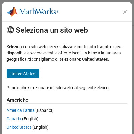
Vai al contenuto
MATLAB Help Center
Attiva/disattiva menu di navigazione off
Seleziona un sito web
Contenuto principale
Pagina iniziale della documentazione
IA e Statistica
Seleziona un sito web per visualizzare contenuto tradotto dove
disponibile e vedere eventi e offerte locali. In base alla tua area
geografica, ti consigliamo di selezionare:
United States
.
How useful was this information?
United States
Puoi anche selezionare un sito web dal seguente elenco:
Americhe
América Latina
(Español)
Canada
(English)
United States
(English)