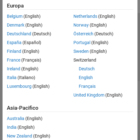
Europa
Belgium
(English)
Netherlands
(English)
Centro di fiducia
Marchi
Informativa sulla privacy
Denmark
(English)
Norway
(English)
Antipirateria
Stato dell'applicazione
Contatti
Deutschland
(Deutsch)
Österreich
(Deutsch)
© 1994-2026 The MathWorks, Inc.
España
(Español)
Portugal
(English)
Finland
(English)
Sweden
(English)
Seleziona u
Italia
France
(Français)
Switzerland
Ireland
(English)
Deutsch
Italia
(Italiano)
English
Luxembourg
(English)
Français
United Kingdom
(English)
Asia-Pacifico
Australia
(English)
India
(English)
New Zealand
(English)