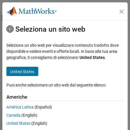
Vai al contenuto
MATLAB Help Center
Attiva/disattiva menu di navigazione off
Seleziona un sito web
Contenuto principale
Pagina iniziale della documentazione
IA e Statistica
Seleziona un sito web per visualizzare contenuto tradotto dove
disponibile e vedere eventi e offerte locali. In base alla tua area
geografica, ti consigliamo di selezionare:
United States
.
How useful was this information?
United States
Puoi anche selezionare un sito web dal seguente elenco:
Americhe
América Latina
(Español)
Canada
(English)
United States
(English)