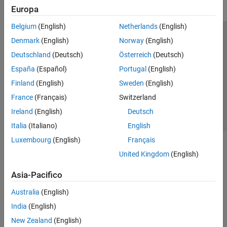
Europa
Belgium
(English)
Netherlands
(English)
Centro di fiducia
Marchi
Informativa sulla privacy
Denmark
(English)
Norway
(English)
Antipirateria
Stato dell'applicazione
Contatti
Deutschland
(Deutsch)
Österreich
(Deutsch)
© 1994-2026 The MathWorks, Inc.
España
(Español)
Portugal
(English)
Finland
(English)
Sweden
(English)
Seleziona u
Italia
France
(Français)
Switzerland
Ireland
(English)
Deutsch
Italia
(Italiano)
English
Luxembourg
(English)
Français
United Kingdom
(English)
Asia-Pacifico
Australia
(English)
India
(English)
New Zealand
(English)