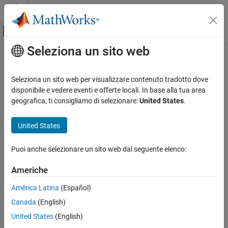
Vai al contenuto
MATLAB Help Center
Attiva/disattiva menu di navigazione off
Seleziona un sito web
Contenuto principale
Pagina iniziale della documentazione
IA e Statistica
Seleziona un sito web per visualizzare contenuto tradotto dove
disponibile e vedere eventi e offerte locali. In base alla tua area
geografica, ti consigliamo di selezionare:
United States
.
How useful was this information?
United States
Puoi anche selezionare un sito web dal seguente elenco:
Americhe
América Latina
(Español)
Canada
(English)
United States
(English)