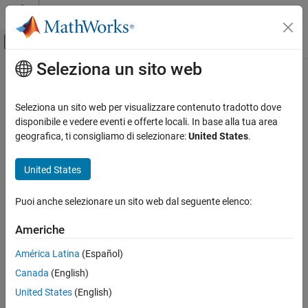
Vai al contenuto
MATLAB Help Center
Attiva/disattiva menu di navigazione off
Seleziona un sito web
Contenuto principale
Pagina iniziale della documentazione
IA e Statistica
Seleziona un sito web per visualizzare contenuto tradotto dove
Categoria
disponibile e vedere eventi e offerte locali. In base alla tua area
geografica, ti consigliamo di selezionare:
United States
.
Curve Fitting Toolbox
How useful was this information?
Deep Learning Toolbox
United States
Come iniziare a utilizzare Deep Learning
Toolbox
Puoi anche selezionare un sito web dal seguente elenco:
Applicazioni
Deep Learning con Simulink
Americhe
Pre-elaborazione dei dati per le reti
neurali profonde
América Latina
(Español)
Importazione e costruzione di reti neurali
Canada
(English)
profonde
United States
(English)
Addestramento di reti neurali profonde