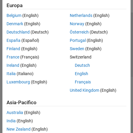
Visualizzazione e verifica delle reti
Europa
neurali profonde
Generazione di codice e distribuzione di
Belgium
(English)
Netherlands
(English)
reti neurali profonde
Centro di fiducia
Marchi
Informativa sulla privacy
Denmark
(English)
Norway
(English)
Statistics and Machine Learning Toolbox
Antipirateria
Stato dell'applicazione
Contatti
Deutschland
(Deutsch)
Österreich
(Deutsch)
Text Analytics Toolbox
© 1994-2026 The MathWorks, Inc.
España
(Español)
Portugal
(English)
Finland
(English)
Sweden
(English)
Seleziona u
Italia
France
(Français)
Switzerland
Ireland
(English)
Deutsch
Italia
(Italiano)
English
Luxembourg
(English)
Français
United Kingdom
(English)
Asia-Pacifico
Australia
(English)
India
(English)
New Zealand
(English)