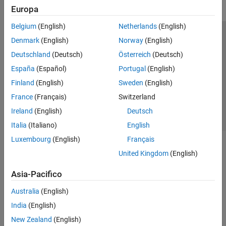
Europa
Belgium
(English)
Netherlands
(English)
Centro di fiducia
Marchi
Informativa sulla privacy
Denmark
(English)
Norway
(English)
Antipirateria
Stato dell'applicazione
Contatti
Deutschland
(Deutsch)
Österreich
(Deutsch)
© 1994-2026 The MathWorks, Inc.
España
(Español)
Portugal
(English)
Finland
(English)
Sweden
(English)
Seleziona u
Italia
France
(Français)
Switzerland
Ireland
(English)
Deutsch
Italia
(Italiano)
English
Luxembourg
(English)
Français
United Kingdom
(English)
Asia-Pacifico
Australia
(English)
India
(English)
New Zealand
(English)