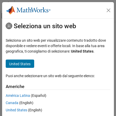
Vai al contenuto
MATLAB Help Center
Attiva/disattiva menu di navigazione off
Seleziona un sito web
Contenuto principale
Pagina iniziale della documentazione
IA e Statistica
Seleziona un sito web per visualizzare contenuto tradotto dove
disponibile e vedere eventi e offerte locali. In base alla tua area
geografica, ti consigliamo di selezionare:
United States
.
How useful was this information?
United States
Puoi anche selezionare un sito web dal seguente elenco:
Americhe
América Latina
(Español)
Canada
(English)
United States
(English)