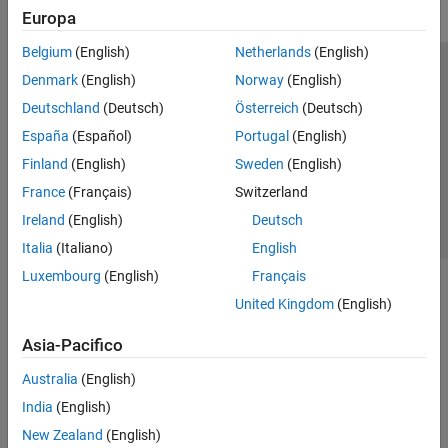
Europa
Belgium
(English)
Netherlands
(English)
Centro di fiducia
Marchi
Informativa sulla privacy
Denmark
(English)
Norway
(English)
Antipirateria
Stato dell'applicazione
Contatti
Deutschland
(Deutsch)
Österreich
(Deutsch)
© 1994-2026 The MathWorks, Inc.
España
(Español)
Portugal
(English)
Finland
(English)
Sweden
(English)
Seleziona u
Italia
France
(Français)
Switzerland
Ireland
(English)
Deutsch
Italia
(Italiano)
English
Luxembourg
(English)
Français
United Kingdom
(English)
Asia-Pacifico
Australia
(English)
India
(English)
New Zealand
(English)