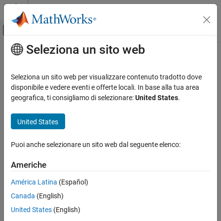
Vai al contenuto
MATLAB Help Center
Attiva/disattiva menu di navigazione off
Seleziona un sito web
Contenuto principale
Pagina iniziale della documentazione
IA e Statistica
Seleziona un sito web per visualizzare contenuto tradotto dove
disponibile e vedere eventi e offerte locali. In base alla tua area
geografica, ti consigliamo di selezionare:
United States
.
How useful was this information?
United States
Puoi anche selezionare un sito web dal seguente elenco:
Americhe
América Latina
(Español)
Canada
(English)
United States
(English)