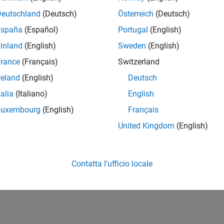
Deutschland
(Deutsch)
Österreich
(Deutsch)
España
(Español)
Portugal
(English)
inland
(English)
Sweden
(English)
rance
(Français)
Switzerland
reland
(English)
Deutsch
talia
(Italiano)
English
Luxembourg
(English)
Français
United Kingdom
(English)
Contatta l’ufficio locale