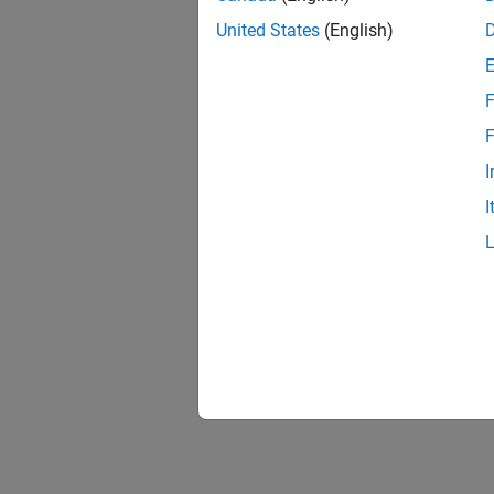
United States
(English)
F
F
I
I