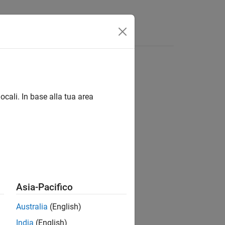
Videos
Answers
ocali. In base alla tua area
ion?
Asia-Pacifico
Australia
(English)
India
(English)