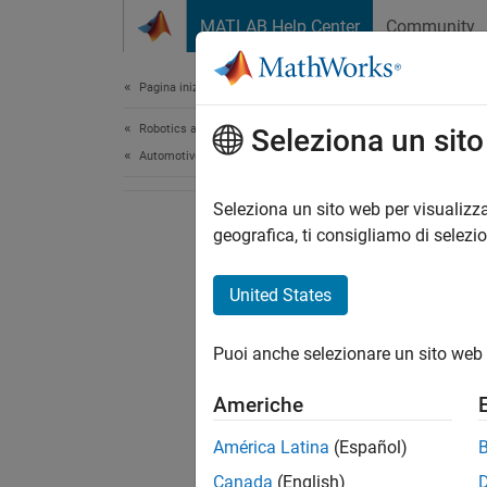
Vai al contenuto
MATLAB Help Center
Community
Document
Pagina iniziale della documentazione
Robotics and Autonomous Systems
Seleziona un sit
Automotive
Seleziona un sito web per visualizza
geografica, ti consigliamo di selezi
United States
Puoi anche selezionare un sito web 
Americhe
América Latina
(Español)
Canada
(English)