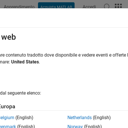
Apprendimento
Accedi
Acquista MATLAB
ation
Examples
Functions
Blocks
Apps
Scenes
o web
re contenuto tradotto dove disponibile e vedere eventi e offerte l
How useful was this informat
onare:
United States
.
dal seguente elenco:
Europa
Belgium
(English)
Netherlands
(English)
Denmark
(English)
Norway
(English)