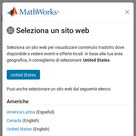
Vai al contenuto
MATLAB Help Center
Attiva/disattiva menu di navigazione off
Seleziona un sito web
Contenuto principale
Pagina iniziale della documentazione
Robotics and Autonomous Systems
Seleziona un sito web per visualizzare contenuto tradotto dove
Automotive
disponibile e vedere eventi e offerte locali. In base alla tua area
geografica, ti consigliamo di selezionare:
United States
.
How useful was this information?
United States
Puoi anche selezionare un sito web dal seguente elenco:
Americhe
América Latina
(Español)
Canada
(English)
United States
(English)