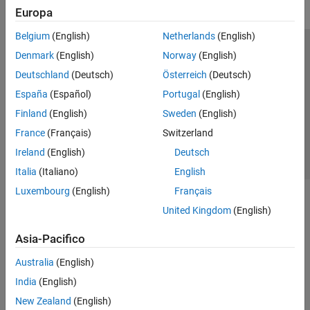
Europa
Belgium
(English)
Netherlands
(English)
Centro di fiducia
Marchi
Informativa sulla privacy
Denmark
(English)
Norway
(English)
Antipirateria
Stato dell'applicazione
Contatti
Deutschland
(Deutsch)
Österreich
(Deutsch)
© 1994-2026 The MathWorks, Inc.
España
(Español)
Portugal
(English)
Finland
(English)
Sweden
(English)
Seleziona u
Italia
France
(Français)
Switzerland
Ireland
(English)
Deutsch
Italia
(Italiano)
English
Luxembourg
(English)
Français
United Kingdom
(English)
Asia-Pacifico
Australia
(English)
India
(English)
New Zealand
(English)