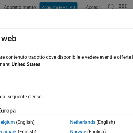
Apprendimento
Accedi
Acquista MATLAB
ation
Examples
Functions
Blocks
Apps
Scenes
o web
re contenuto tradotto dove disponibile e vedere eventi e offerte l
How useful was this informat
onare:
United States
.
dal seguente elenco:
Europa
Belgium
(English)
Netherlands
(English)
Denmark
(English)
Norway
(English)