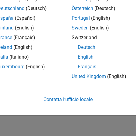
Deutschland
(Deutsch)
Österreich
(Deutsch)
España
(Español)
Portugal
(English)
inland
(English)
Sweden
(English)
rance
(Français)
Switzerland
reland
(English)
Deutsch
talia
(Italiano)
English
Luxembourg
(English)
Français
United Kingdom
(English)
Contatta l’ufficio locale