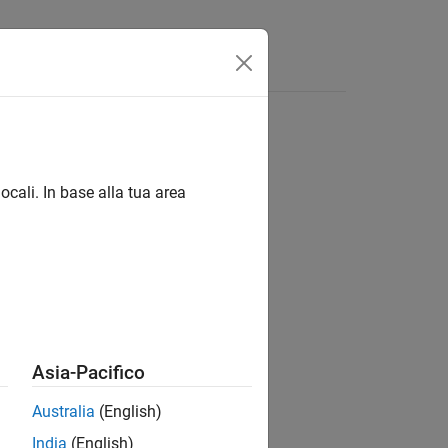
Videos
Answers
ocali. In base alla tua area
ion?
Asia-Pacifico
Australia
(English)
India
(English)