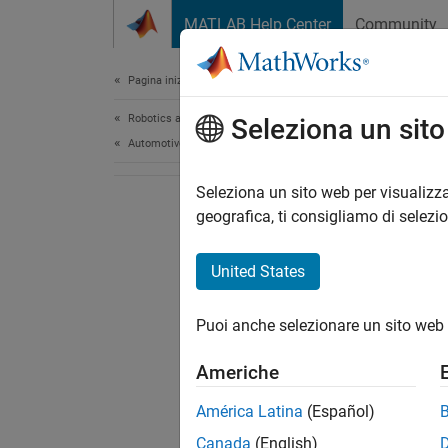
Vai al contenuto
MATLAB Help Center
Community
Document
Pagina iniziale della documentazione
Robotics and Autonomous Systems
Seleziona un sit
Automotive
Seleziona un sito web per visualizza
geografica, ti consigliamo di selezi
United States
Puoi anche selezionare un sito web 
Americhe
América Latina
(Español)
Canada
(English)