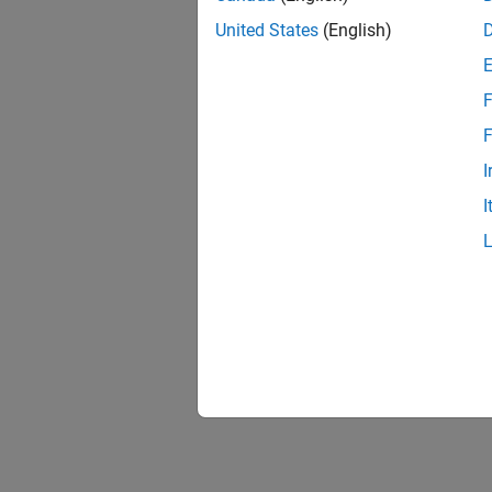
United States
(English)
F
F
I
I