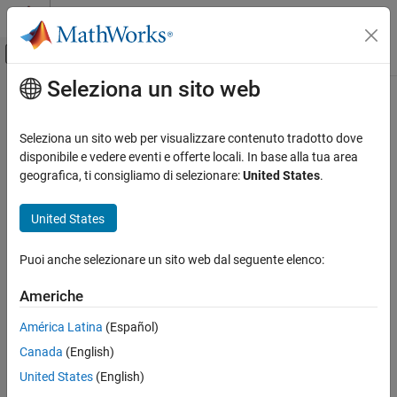
Vai al contenuto
MATLAB Help Center
Attiva/disattiva menu di navigazione off
Seleziona un sito web
Contenuto principale
Pagina iniziale della documentazione
Robotics and Autonomous Systems
Seleziona un sito web per visualizzare contenuto tradotto dove
Automotive
disponibile e vedere eventi e offerte locali. In base alla tua area
geografica, ti consigliamo di selezionare:
United States
.
How useful was this information?
United States
Puoi anche selezionare un sito web dal seguente elenco:
Americhe
América Latina
(Español)
Canada
(English)
United States
(English)