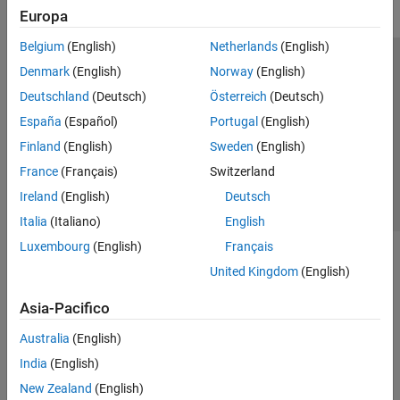
Europa
Belgium
(English)
Netherlands
(English)
Centro di fiducia
Marchi
Informativa sulla privacy
Denmark
(English)
Norway
(English)
Antipirateria
Stato dell'applicazione
Contatti
Deutschland
(Deutsch)
Österreich
(Deutsch)
© 1994-2026 The MathWorks, Inc.
España
(Español)
Portugal
(English)
Finland
(English)
Sweden
(English)
Seleziona u
Italia
France
(Français)
Switzerland
Ireland
(English)
Deutsch
Italia
(Italiano)
English
Luxembourg
(English)
Français
United Kingdom
(English)
Asia-Pacifico
Australia
(English)
India
(English)
New Zealand
(English)