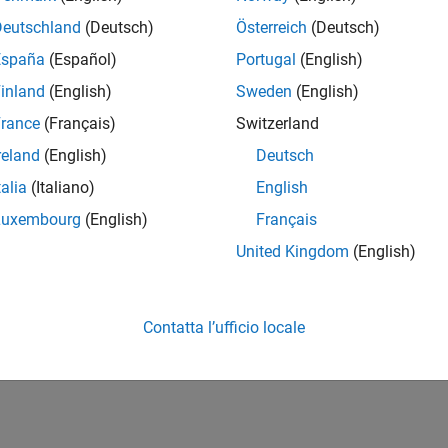
Deutschland
(Deutsch)
Österreich
(Deutsch)
España
(Español)
Portugal
(English)
inland
(English)
Sweden
(English)
rance
(Français)
Switzerland
reland
(English)
Deutsch
talia
(Italiano)
English
Luxembourg
(English)
Français
United Kingdom
(English)
Contatta l’ufficio locale