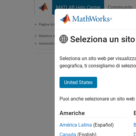
Vai al contenuto
MATLAB Help Center
Community
Document
Pagina iniziale della documentazione
Robotics and Autonomous Systems
Seleziona un sit
Automotive
Seleziona un sito web per visualizza
geografica, ti consigliamo di selezi
United States
Puoi anche selezionare un sito web 
Americhe
América Latina
(Español)
Canada
(English)