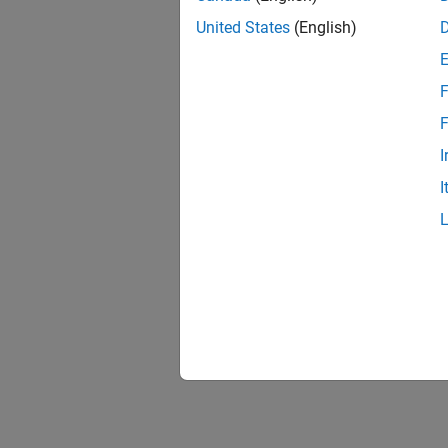
United States
(English)
F
F
I
I