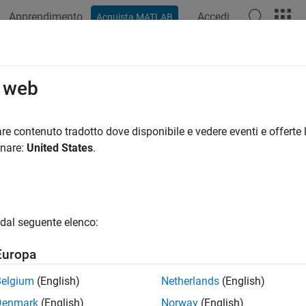
Apprendimento
Accedi
Acquista MATLAB
ation
Examples
Functions
Blocks
Apps
Scenes
o web
re contenuto tradotto dove disponibile e vedere eventi e offerte l
How useful was this informat
onare:
United States
.
dal seguente elenco:
Europa
Belgium
(English)
Netherlands
(English)
Denmark
(English)
Norway
(English)