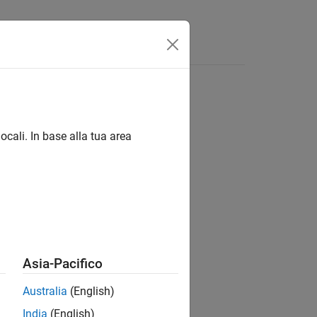
Videos
Answers
ocali. In base alla tua area
ion?
Asia-Pacifico
Australia
(English)
India
(English)