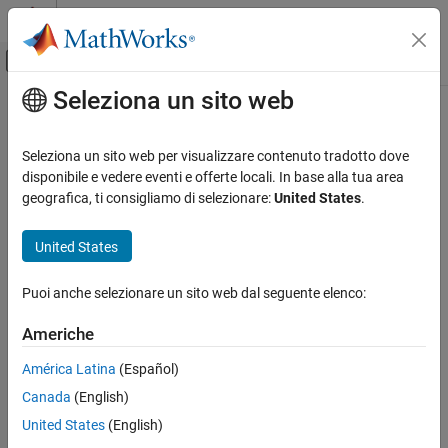
Vai al contenuto
MATLAB Help Center
Attiva/disattiva menu di navigazione off
Seleziona un sito web
Contenuto principale
Pagina iniziale della documentazione
Robotics and Autonomous Systems
Seleziona un sito web per visualizzare contenuto tradotto dove
Automotive
disponibile e vedere eventi e offerte locali. In base alla tua area
geografica, ti consigliamo di selezionare:
United States
.
How useful was this information?
United States
Puoi anche selezionare un sito web dal seguente elenco:
Americhe
América Latina
(Español)
Canada
(English)
United States
(English)