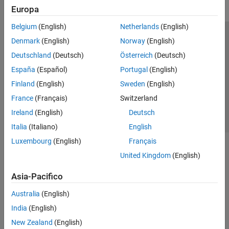
Europa
Belgium
(English)
Netherlands
(English)
Centro di fiducia
Marchi
Informativa sulla privacy
Denmark
(English)
Norway
(English)
Antipirateria
Stato dell'applicazione
Contatti
Deutschland
(Deutsch)
Österreich
(Deutsch)
© 1994-2026 The MathWorks, Inc.
España
(Español)
Portugal
(English)
Finland
(English)
Sweden
(English)
Seleziona u
Italia
France
(Français)
Switzerland
Ireland
(English)
Deutsch
Italia
(Italiano)
English
Luxembourg
(English)
Français
United Kingdom
(English)
Asia-Pacifico
Australia
(English)
India
(English)
New Zealand
(English)