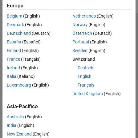
Europa
Belgium
(English)
Netherlands
(English)
Centro di fiducia
Marchi
Informativa sulla privacy
Denmark
(English)
Norway
(English)
Antipirateria
Stato dell'applicazione
Contatti
Deutschland
(Deutsch)
Österreich
(Deutsch)
© 1994-2026 The MathWorks, Inc.
España
(Español)
Portugal
(English)
Finland
(English)
Sweden
(English)
Seleziona u
Italia
France
(Français)
Switzerland
Ireland
(English)
Deutsch
Italia
(Italiano)
English
Luxembourg
(English)
Français
United Kingdom
(English)
Asia-Pacifico
Australia
(English)
India
(English)
New Zealand
(English)