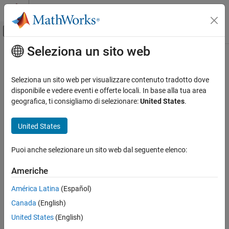
Vai al contenuto
MATLAB Help Center
Attiva/disattiva menu di navigazione off
Seleziona un sito web
Contenuto principale
Pagina iniziale della documentazione
Elaborazione di segnali
Seleziona un sito web per visualizzare contenuto tradotto dove
disponibile e vedere eventi e offerte locali. In base alla tua area
geografica, ti consigliamo di selezionare:
United States
.
How useful was this information?
United States
Puoi anche selezionare un sito web dal seguente elenco:
Americhe
América Latina
(Español)
Canada
(English)
United States
(English)