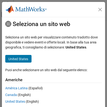
Vai al contenuto
MATLAB Help Center
Attiva/disattiva menu di navigazione off
Seleziona un sito web
Contenuto principale
Pagina iniziale della documentazione
Elaborazione di segnali
Seleziona un sito web per visualizzare contenuto tradotto dove
disponibile e vedere eventi e offerte locali. In base alla tua area
geografica, ti consigliamo di selezionare:
United States
.
How useful was this information?
United States
Puoi anche selezionare un sito web dal seguente elenco:
Americhe
América Latina
(Español)
Canada
(English)
United States
(English)