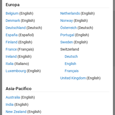
Europa
Belgium
(English)
Netherlands
(English)
Centro di fiducia
Marchi
Informativa sulla privacy
Denmark
(English)
Norway
(English)
Antipirateria
Stato dell'applicazione
Contatti
Deutschland
(Deutsch)
Österreich
(Deutsch)
© 1994-2026 The MathWorks, Inc.
España
(Español)
Portugal
(English)
Finland
(English)
Sweden
(English)
Seleziona u
Italia
France
(Français)
Switzerland
Ireland
(English)
Deutsch
Italia
(Italiano)
English
Luxembourg
(English)
Français
United Kingdom
(English)
Asia-Pacifico
Australia
(English)
India
(English)
New Zealand
(English)