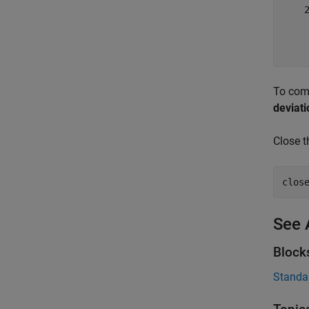
    2
     
     
To comp
deviati
Close t
See 
Block
Standa