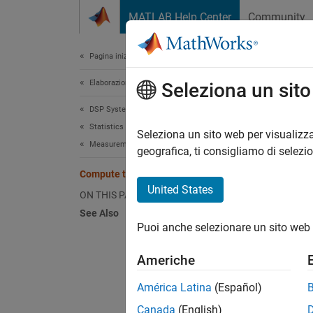
Vai al contenuto
MATLAB Help Center
Community
Document
Pagina iniziale della documentazione
Elaborazione di segnali
Com
Seleziona un sit
DSP System Toolbox
Statistics and Linear Algebra
Seleziona un sito web per visualizza
This
Measurements and Statistics
geografica, ti consigliamo di selezi
DSP 
Compute the Standard Deviation
Simu
United States
ON THIS PAGE
See Also
Puoi anche selezionare un sito web 
Compute
Americhe
Open a
América Latina
(Español)
The blo
Canada
(English)