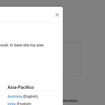
Answers
ocali. In base alla tua area
, using the
Standard Deviation
block.
_u
Asia-Pacifico
Australia
(English)
ze of three and computes the standard deviation
India
(English)