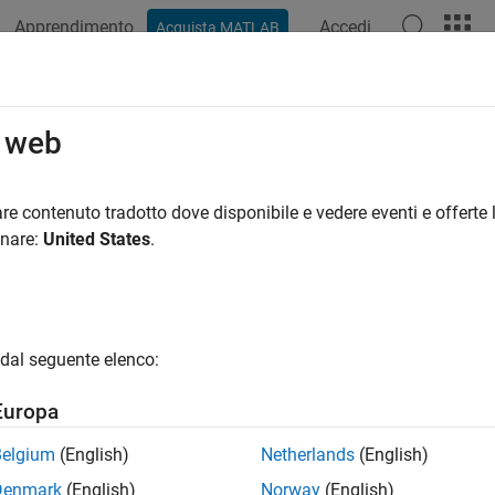
Apprendimento
Accedi
Acquista MATLAB
azione
Esempi
Funzioni
Blocchi
App
Videos
pute the Standard Deviation
o web
re contenuto tradotto dove disponibile e vedere eventi e offerte l
 example uses:
onare:
United States
.
System Toolbox
DSP System Toolbox
link
Simulink
dal seguente elenco:
 the standard deviation of a 3-by-2 matrix input,
dsp_examples
Europa
nd run the model.
Belgium
(English)
Netherlands
(English)
ck processes the input as a two-channel signal with a frame si
Denmark
(English)
Norway
(English)