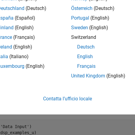
each column.
Deutschland
(Deutsch)
Österreich
(Deutsch)
España
(Español)
Portugal
(English)
l = 
'ex_standarddeviation_ref'
;

system(model)

inland
(English)
Sweden
(English)
rance
(Français)
Switzerland
reland
(English)
Deutsch
talia
(Italiano)
English
Luxembourg
(English)
Français
United Kingdom
(English)
Contatta l’ufficio locale
 the input and the standard deviation output values.
(
'Data Input'
)

dsp_examples_u)
