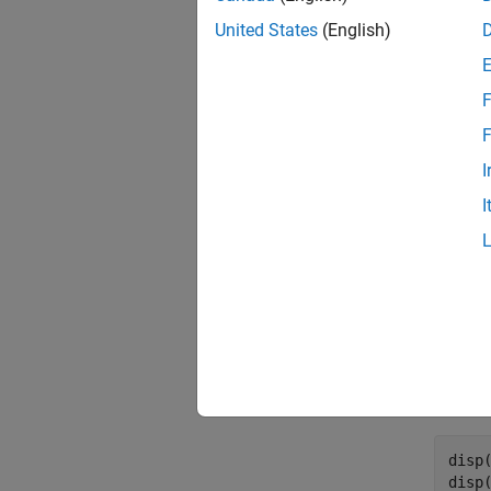
along 
United States
(English)
mode
open_
F
F
I
I
Display
disp
disp(