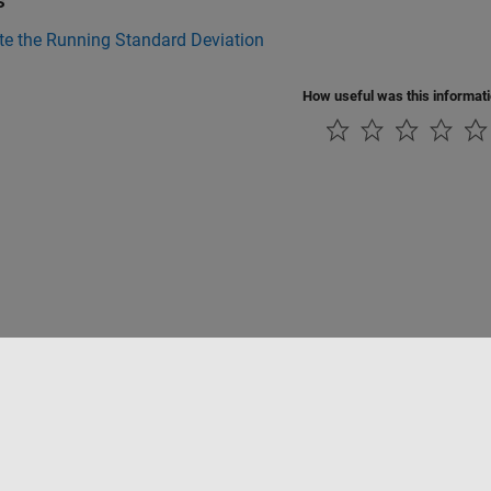
s
e the Running Standard Deviation
How useful was this informat
tipirateria
Stato dell'applicazione
Contatti