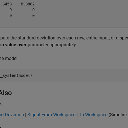
.6458    8.8882

    0         0

    0         0

ute the standard deviation over each row, entire input, or a spe
on value over
parameter appropriately.
he model.
Also
s
rd Deviation
|
Signal From Workspace
|
To Workspace
(Simulink