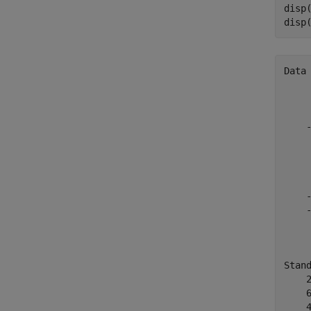
disp
Data 
     
     
     
    -
     
     
     
     
    -
    -
     
     
Stand
    2
    6
    4