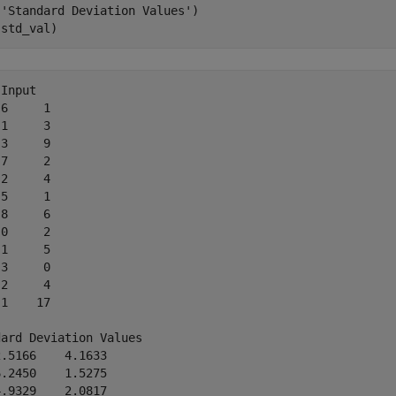
(
'Standard Deviation Values'
)

Input

6     1

1     3

3     9

7     2

2     4

5     1

8     6

0     2

1     5

3     0

2     4

1    17

ard Deviation Values

.5166    4.1633

.2450    1.5275

.9329    2.0817
