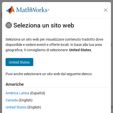
Vai al contenuto
MATLAB Help Center
Attiva/disattiva menu di navigazione off
Seleziona un sito web
Contenuto principale
Pagina iniziale della documentazione
Block Mask
Generazione di codice
Seleziona un sito web per visualizzare contenuto tradotto dove
The
class supports the creation of widgets in block
disponibile e vedere eventi e offerte locali. In base alla tua area
System Object
Embedded Coder
mask dialog boxes. To create a block mask for your device driver
geografica, ti consigliamo di selezionare:
United States
.
Deployment, Integration, and Supported
block, complete these tasks:
Hardware
United States
Embedded Coder Supported Hardware
Add Description for Users
Intel SoC Devices
Puoi anche selezionare un sito web dal seguente elenco:
Device Driver Blocks
Add Pin Number Property
Americhe
Block Mask
Add Push Button to View Pin Map
ON THIS PAGE
América Latina
(Español)
See Also
See Also
Canada
(English)
Mapping System Object Code to MATLAB System Block Dialog Box
United States
(English)
|
Create a Digital Write Block
|
Create a Digital Read Block
|