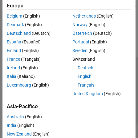
Europa
Simulation with Device Driver Blocks
|
Sharing Device Driver Blocks
with Other Users
Belgium
(English)
Netherlands
(English)
Denmark
(English)
Norway
(English)
How useful was this information?
Deutschland
(Deutsch)
Österreich
(Deutsch)
España
(Español)
Portugal
(English)
Finland
(English)
Sweden
(English)
France
(Français)
Switzerland
Ireland
(English)
Deutsch
Centro di fiducia
Marchi
Informativa sulla privacy
Italia
(Italiano)
English
Antipirateria
Stato dell'applicazione
Contatti
Luxembourg
(English)
Français
© 1994-2026 The MathWorks, Inc.
United Kingdom
(English)
Seleziona u
Italia
Asia-Pacifico
Australia
(English)
India
(English)
New Zealand
(English)