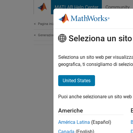
Vai al contenuto
MATLAB Help Center
Community
Document
Pagina iniziale della documentazione
Generazione di codice
Seleziona un sit
Seleziona un sito web per visualizza
geografica, ti consigliamo di selezi
United States
Puoi anche selezionare un sito web 
Americhe
América Latina
(Español)
Canada
(English)