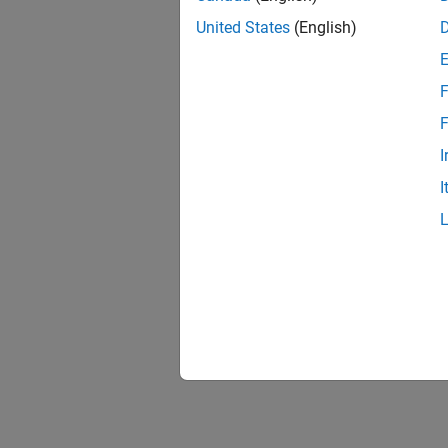
United States
(English)
F
F
I
I