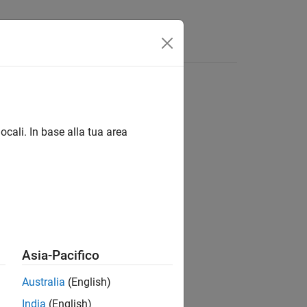
App
Video
Risposte
ocali. In base alla tua area
ion?
Asia-Pacifico
Australia
(English)
India
(English)