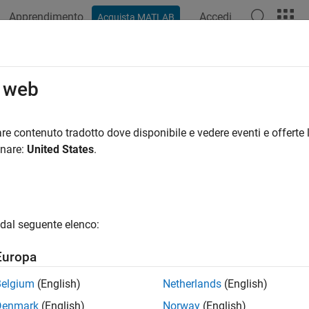
Apprendimento
Accedi
Acquista MATLAB
azione
Esempi
Funzioni
Blocchi
Impostazioni modello
o web
re contenuto tradotto dove disponibile e vedere eventi e offerte l
How useful was this informat
onare:
United States
.
dal seguente elenco:
Europa
Belgium
(English)
Netherlands
(English)
Denmark
(English)
Norway
(English)