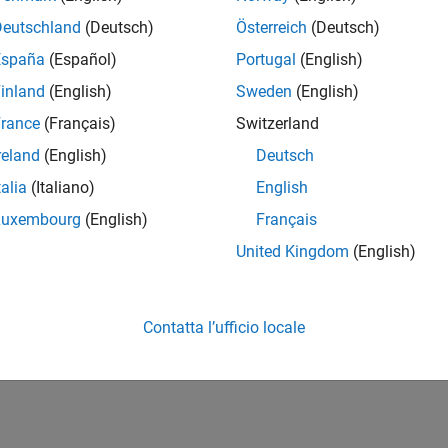
Deutschland
(Deutsch)
Österreich
(Deutsch)
España
(Español)
Portugal
(English)
inland
(English)
Sweden
(English)
rance
(Français)
Switzerland
reland
(English)
Deutsch
talia
(Italiano)
English
Luxembourg
(English)
Français
United Kingdom
(English)
Contatta l’ufficio locale