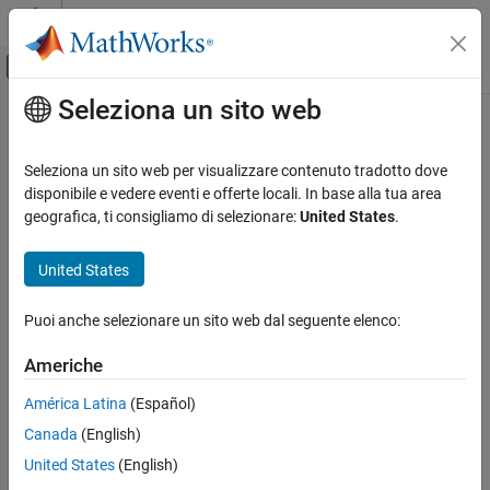
Vai al contenuto
MATLAB Help Center
Attiva/disattiva menu di navigazione off
Seleziona un sito web
Contenuto principale
Pagina iniziale della documentazione
Generazione di codice
Seleziona un sito web per visualizzare contenuto tradotto dove
disponibile e vedere eventi e offerte locali. In base alla tua area
How useful was this information?
geografica, ti consigliamo di selezionare:
United States
.
United States
Puoi anche selezionare un sito web dal seguente elenco:
Americhe
América Latina
(Español)
Canada
(English)
United States
(English)