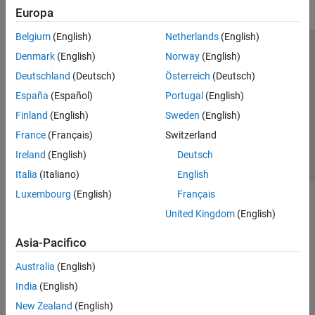
Europa
Belgium
(English)
Netherlands
(English)
Centro di fiducia
Marchi
Informativa sulla privacy
Denmark
(English)
Norway
(English)
Antipirateria
Stato dell'applicazione
Contatti
Deutschland
(Deutsch)
Österreich
(Deutsch)
© 1994-2026 The MathWorks, Inc.
España
(Español)
Portugal
(English)
Finland
(English)
Sweden
(English)
Seleziona u
Italia
France
(Français)
Switzerland
Ireland
(English)
Deutsch
Italia
(Italiano)
English
Luxembourg
(English)
Français
United Kingdom
(English)
Asia-Pacifico
Australia
(English)
India
(English)
New Zealand
(English)