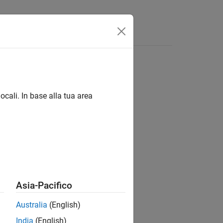
App
Video
Risposte
ocali. In base alla tua area
ion?
Asia-Pacifico
Australia
(English)
India
(English)