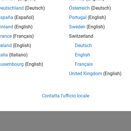
Deutschland
(Deutsch)
Österreich
(Deutsch)
España
(Español)
Portugal
(English)
inland
(English)
Sweden
(English)
rance
(Français)
Switzerland
reland
(English)
Deutsch
talia
(Italiano)
English
Luxembourg
(English)
Français
United Kingdom
(English)
Contatta l’ufficio locale