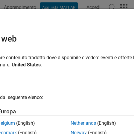
Apprendimento
Accedi
Acquista MATLAB
azione
Esempi
Funzioni
Blocchi
Impostazioni modello
o web
re contenuto tradotto dove disponibile e vedere eventi e offerte l
How useful was this informat
onare:
United States
.
dal seguente elenco:
Europa
Belgium
(English)
Netherlands
(English)
Denmark
(English)
Norway
(English)