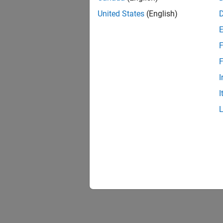
United States
(English)
F
F
I
I