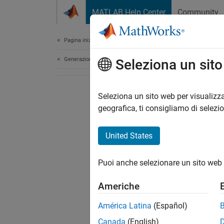
Vai al contenuto
MATLAB Help Center
Community
Document
Pagina iniziale della documentazione
Generazione di codice
Seleziona un sit
Seleziona un sito web per visualizza
geografica, ti consigliamo di selezi
United States
Puoi anche selezionare un sito web 
Americhe
América Latina
(Español)
Canada
(English)